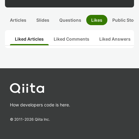
Articles
Slides
Questions
Likes
Public Stock
Liked Articles
Liked Comments
Liked Answers
How developers code is here.
© 2011-
2026
Qiita Inc.