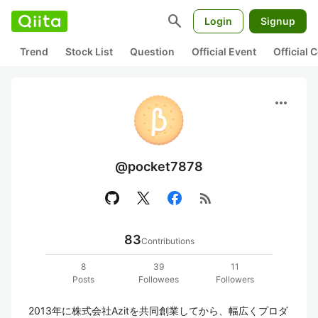
search
Login
Signup
Trend
Stock List
Question
Official Event
Official
more_horiz
@pocket7878
rss_feed
83
Contributions
8
39
11
Posts
Followees
Followers
2013年に株式会社Azitを共同創業してから、幅広くプロダ