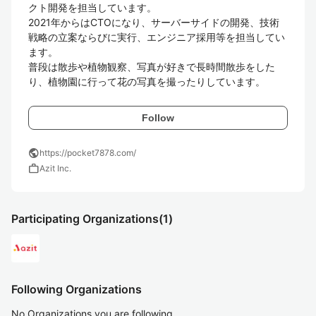
クト開発を担当しています。

2021年からはCTOになり、サーバーサイドの開発、技術
戦略の立案ならびに実行、エンジニア採用等を担当してい
ます。

普段は散歩や植物観察、写真が好きで長時間散歩をした
り、植物園に行って花の写真を撮ったりしています。
Follow
public
https://pocket7878.com/
work
Azit Inc.
Participating Organizations
(1)
Following Organizations
No Organizations you are following