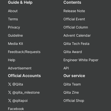
Guide & Help
Contents
About
Release Note
Terms
Official Event
Privacy
Official Column
Guideline
Advent Calendar
Media Kit
Qiita Tech Festa
Feedback/Requests
Qiita Award
Help
Engineer White Paper
Advertisement
API
Official Accounts
Our service
@Qiita
Qiita Team
@qiita_milestone
Qiita Zine
@qiitapoi
Official Shop
Facebook