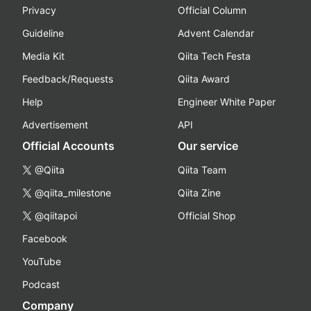
Privacy
Official Column
Guideline
Advent Calendar
Media Kit
Qiita Tech Festa
Feedback/Requests
Qiita Award
Help
Engineer White Paper
Advertisement
API
Official Accounts
Our service
@Qiita
Qiita Team
@qiita_milestone
Qiita Zine
@qiitapoi
Official Shop
Facebook
YouTube
Podcast
Company