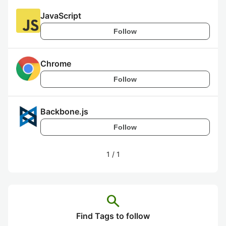
JavaScript
Follow
Chrome
Follow
Backbone.js
Follow
1
/
1
search
Find Tags to follow