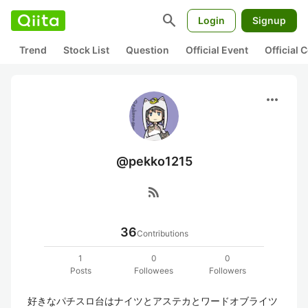
search
Login
Signup
Trend
Stock List
Question
Official Event
Official
more_horiz
@pekko1215
rss_feed
36
Contributions
1
0
0
Posts
Followees
Followers
好きなパチスロ台はナイツとアステカとワードオブライツ