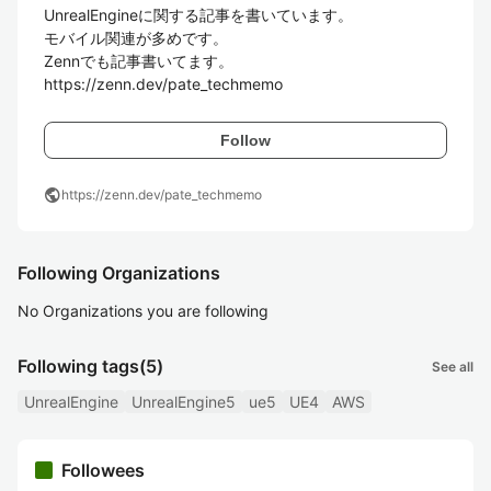
UnrealEngineに関する記事を書いています。

モバイル関連が多めです。

Zennでも記事書いてます。

https://zenn.dev/pate_techmemo
Follow
public
https://zenn.dev/pate_techmemo
Following Organizations
No Organizations you are following
Following tags
(5)
See all
UnrealEngine
UnrealEngine5
ue5
UE4
AWS
Followees