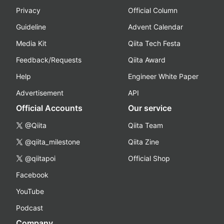
Privacy
Official Column
Guideline
Advent Calendar
Media Kit
Qiita Tech Festa
Feedback/Requests
Qiita Award
Help
Engineer White Paper
Advertisement
API
Official Accounts
Our service
@Qiita
Qiita Team
@qiita_milestone
Qiita Zine
@qiitapoi
Official Shop
Facebook
YouTube
Podcast
Company