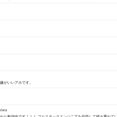
嫌がいいアホです。
eiwa
強中です！！！ フルスタックエンジニアを目指して積み重ねていきます。 htt