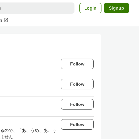
Login
Signup
open_in_new
m
Follow
Follow
Follow
Follow
るので、「あ、うめ、あ、う
ません