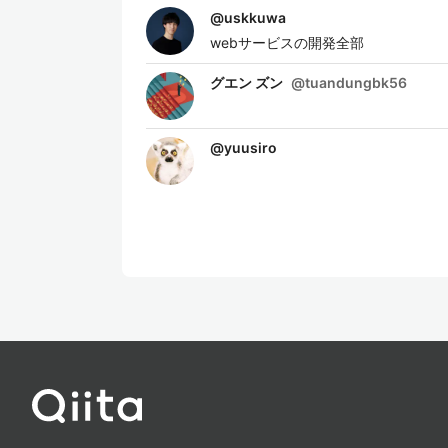
@
uskkuwa
webサービスの開発全部
グエン ズン
@
tuandungbk56
@
yuusiro