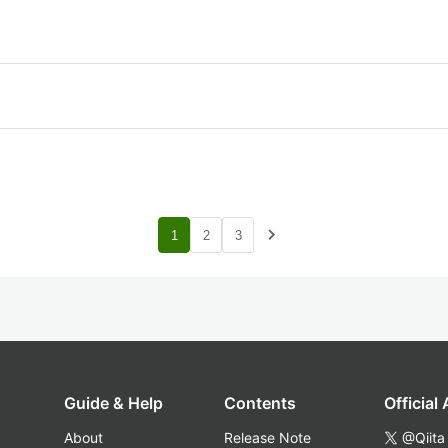
navigate_next
1
2
3
Guide & Help
Contents
Official
About
Release Note
@Qiita