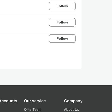
Follow
Follow
Follow
 Accounts
Our service
Company
Qiita Team
About Us