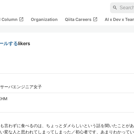
search
open_in_new
open_in_new
al Column
Organization
Qiita Careers
AI x Dev x Tea
ストールする
likers
サーバエンジニア女子
KHM
も言わずに食べるのは、ちょっとダメらしいという話を聞いたことがあ
い変な人と思われてしまってしまった／初心者です、あまりわかってい