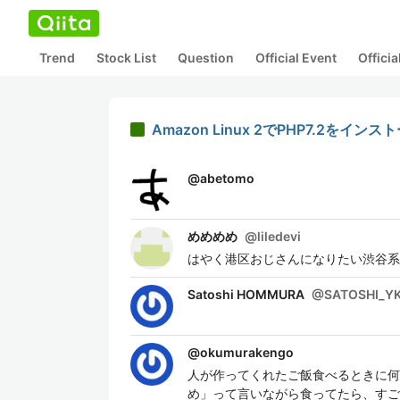
Trend
Stock List
Question
Official Event
Offici
Amazon Linux 2でPHP7.2をイン
@
abetomo
めめめめ
@
liledevi
はやく港区おじさんになりたい渋谷系
Satoshi HOMMURA
@
SATOSHI_Y
@
okumurakengo
人が作ってくれたご飯食べるときに何
め」って言いながら食ってたら、すご