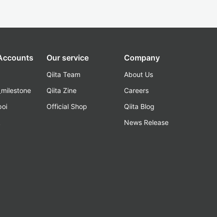
 Accounts
Our service
Company
Qiita Team
About Us
_milestone
Qiita Zine
Careers
poi
Official Shop
Qiita Blog
k
News Release