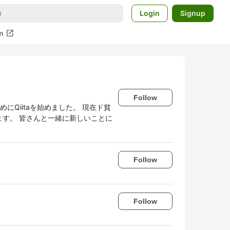
Login
Signup
open_in_new
m
Follow
めにQiitaを始めました。 現在ド貧
ます。 皆さんと一緒に新しいことに
Follow
Follow