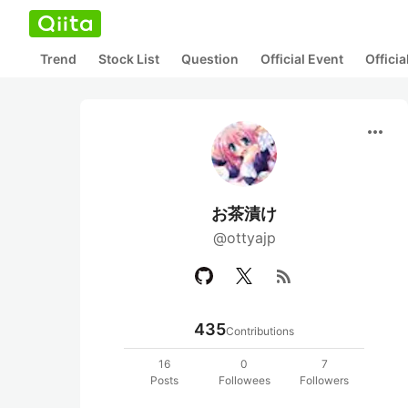
Trend
Stock List
Question
Official Event
Offici
more_horiz
お茶漬け
@ottyajp
rss_feed
435
Contributions
16
0
7
Posts
Followees
Followers