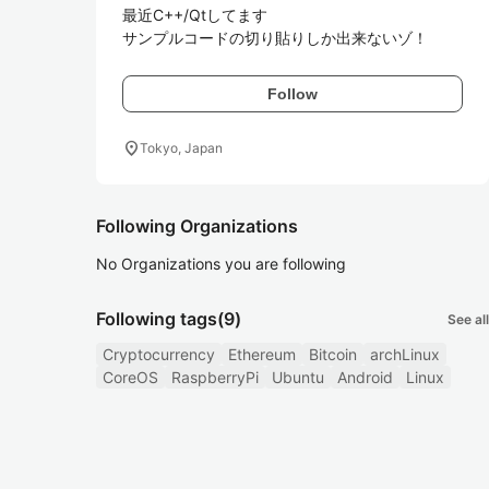
最近C++/Qtしてます

サンプルコードの切り貼りしか出来ないゾ！
Follow
location_on
Tokyo, Japan
Following Organizations
No Organizations you are following
Following tags
(9)
See all
Cryptocurrency
Ethereum
Bitcoin
archLinux
CoreOS
RaspberryPi
Ubuntu
Android
Linux