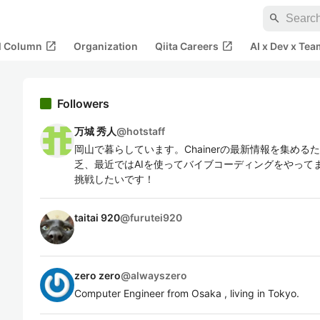
search
open_in_new
open_in_new
al Column
Organization
Qiita Careers
AI x Dev x Tea
Followers
万城 秀人
@
hotstaff
岡山で暮らしています。Chainerの最新情報を集めるた
乏、最近ではAIを使ってバイブコーディングをやって
挑戦したいです！
taitai 920
@
furutei920
zero zero
@
alwayszero
Computer Engineer from Osaka , living in Tokyo.