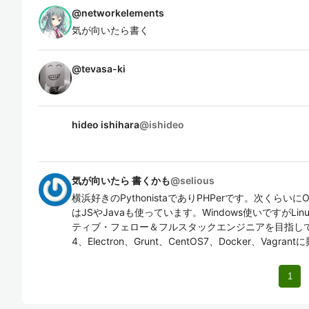
@
networkelements
気が向いたら書く
@
tevasa-ki
hideo ishihara
@
ishideo
気が向いたら 書くかも
@
selious
横浜好きのPythonistaでありPHPerです。次くらいにO
はJSやJavaも使っています。Windows使いですがL
ティブ・フェロー＆フルスタックエンジニアを目指しています
4、Electron、Grunt、CentOS7、Docker、Vagra
1