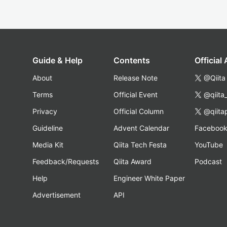
Guide & Help
Contents
Official
About
Release Note
@Qiita
Terms
Official Event
@qiita
Privacy
Official Column
@qiita
Guideline
Advent Calendar
Faceboo
Media Kit
Qiita Tech Festa
YouTube
Feedback/Requests
Qiita Award
Podcast
Help
Engineer White Paper
Advertisement
API