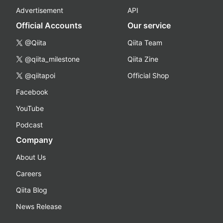
Advertisement
API
Official Accounts
Our service
@Qiita
Qiita Team
@qiita_milestone
Qiita Zine
@qiitapoi
Official Shop
Facebook
YouTube
Podcast
Company
About Us
Careers
Qiita Blog
News Release