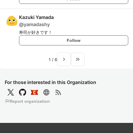
Kazuki Yamada
@
yamadashy
寿司が好きです！
Follow
navigate_next
keyboard_double_arrow_right
1
/
6
For those interested in this Organization
language
rss_feed
flag
Report organization