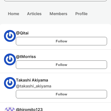
Home
Articles
Members
Profile
@
Qitai
Follow
@
tMorriss
Follow
Takashi Akiyama
@
takashi_akiyama
Follow
@
hiromito123