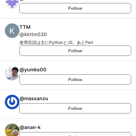
Follow
TTM
@
kkttm530
使用言語は主にPythonとJS。あとPerl
Follow
@
yumks00
Follow
@
massanzu
Follow
@
anan-k