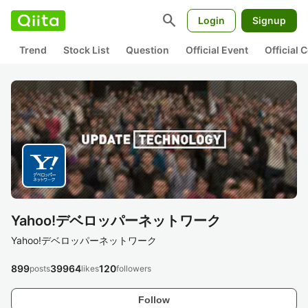
search
Login
Signup
Trend
Stock List
Question
Official Event
Official
Yahoo!デベロッパーネットワーク
Yahoo!デベロッパーネットワーク
899
39964
120
posts
likes
followers
Follow