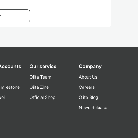
e
 Accounts
Our service
Company
Qiita Team
About Us
_milestone
Qiita Zine
Careers
poi
Official Shop
Qiita Blog
k
News Release