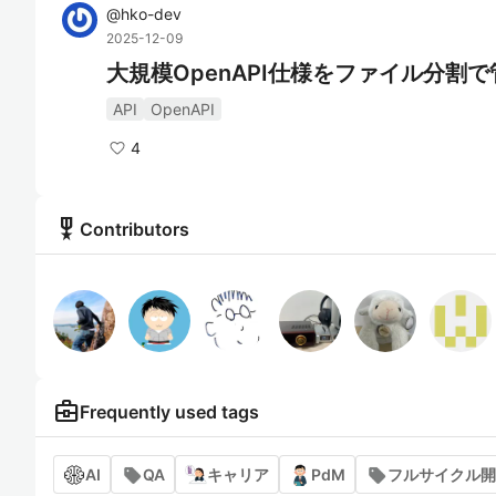
@
hko-dev
2025-12-09
大規模OpenAPI仕様をファイル分割
API
OpenAPI
4
military_tech
Contributors
business_center
Frequently used tags
AI
QA
キャリア
PdM
フルサイクル開