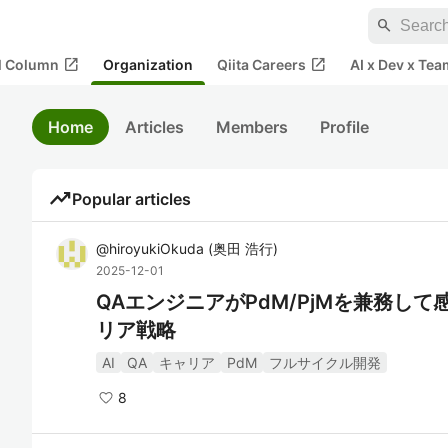
search
open_in_new
open_in_new
al Column
Organization
Qiita Careers
AI x Dev x Tea
Home
Articles
Members
Profile
trending_up
Popular articles
@
hiroyukiOkuda
(
奥田 浩行
)
2025-12-01
QAエンジニアがPdM/PjMを兼務し
リア戦略
AI
QA
キャリア
PdM
フルサイクル開発
8