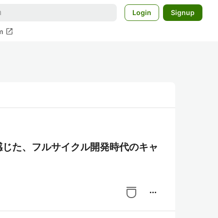
Login
Signup
open_in_new
m
て感じた、フルサイクル開発時代のキャ
more_horiz