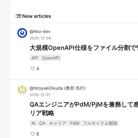
list
New articles
@
hko-dev
2025-12-09
大規模OpenAPI仕様をファイル分割
API
OpenAPI
4
@
hiroyukiOkuda
(
奥田 浩行
)
2025-12-01
QAエンジニアがPdM/PjMを兼務し
リア戦略
AI
QA
キャリア
PdM
フルサイクル開発
8