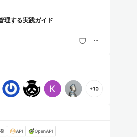
で管理する実践ガイド
more_horiz
+10
発
API
OpenAPI