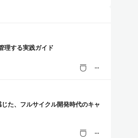
で管理する実践ガイド
more_horiz
て感じた、フルサイクル開発時代のキャ
more_horiz