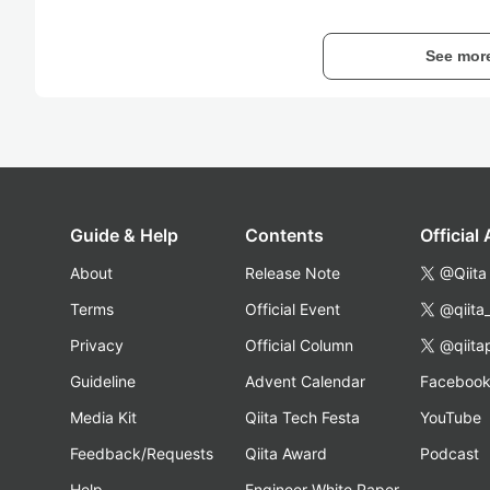
See mor
Guide & Help
Contents
Official
About
Release Note
@Qiita
Terms
Official Event
@qiita
Privacy
Official Column
@qiita
Guideline
Advent Calendar
Faceboo
Media Kit
Qiita Tech Festa
YouTube
Feedback/Requests
Qiita Award
Podcast
Help
Engineer White Paper