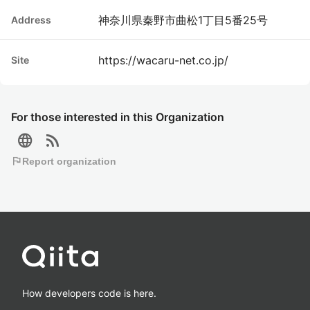
神奈川県秦野市曲松1丁目5番25号
Address
https://wacaru-net.co.jp/
Site
For those interested in this Organization
language
rss_feed
flag
Report organization
How developers code is here.