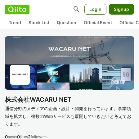
search
Login
Signup
Trend
Stock List
Question
Official Event
Official
株式会社WACARU NET
通信分野のメディアの企画・設計・開発を行っています。事業領
域を拡大し、複数のWebサービスも展開していきたいと考えてお
ります。
0
0
2
posts
likes
followers