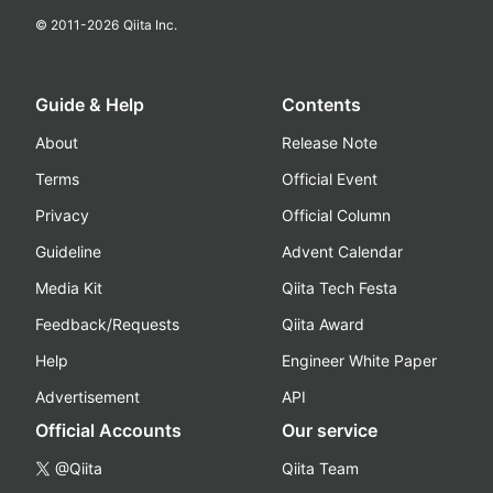
© 2011-
2026
Qiita Inc.
Guide & Help
Contents
About
Release Note
Terms
Official Event
Privacy
Official Column
Guideline
Advent Calendar
Media Kit
Qiita Tech Festa
Feedback/Requests
Qiita Award
Help
Engineer White Paper
Advertisement
API
Official Accounts
Our service
@Qiita
Qiita Team