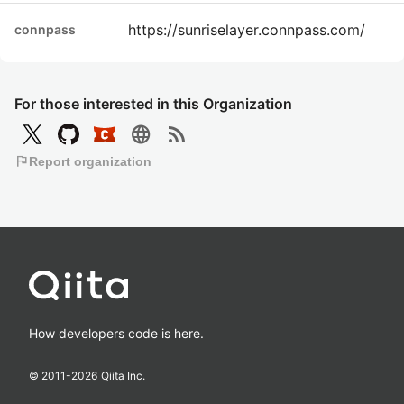
https://sunriselayer.connpass.com/
connpass
For those interested in this Organization
language
rss_feed
flag
Report organization
How developers code is here.
© 2011-
2026
Qiita Inc.