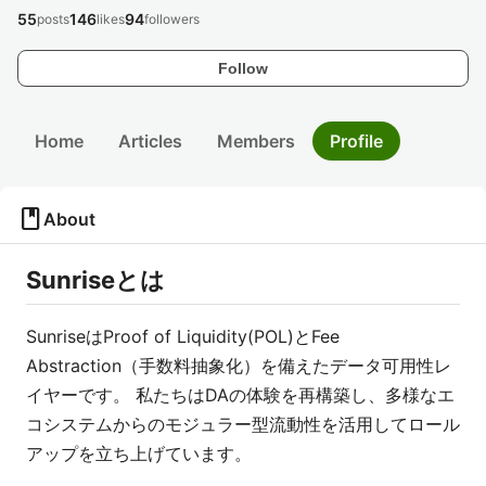
55
146
94
posts
likes
followers
Follow
Home
Articles
Members
Profile
book
About
Sunriseとは
SunriseはProof of Liquidity(POL)とFee
Abstraction（手数料抽象化）を備えたデータ可用性レ
イヤーです。 私たちはDAの体験を再構築し、多様なエ
コシステムからのモジュラー型流動性を活用してロール
アップを立ち上げています。