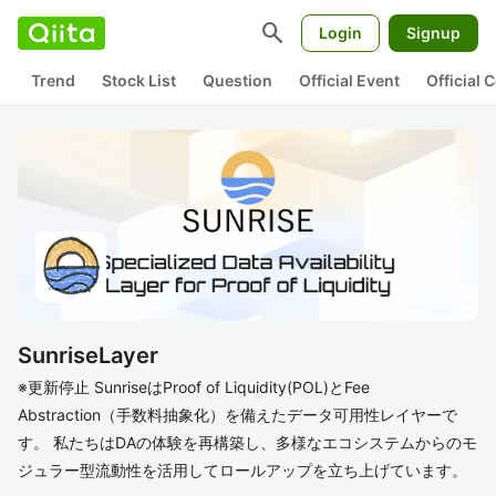
search
Login
Signup
Trend
Stock List
Question
Official Event
Official
SunriseLayer
※更新停止 SunriseはProof of Liquidity(POL)とFee
Abstraction（手数料抽象化）を備えたデータ可用性レイヤーで
す。 私たちはDAの体験を再構築し、多様なエコシステムからのモ
ジュラー型流動性を活用してロールアップを立ち上げています。