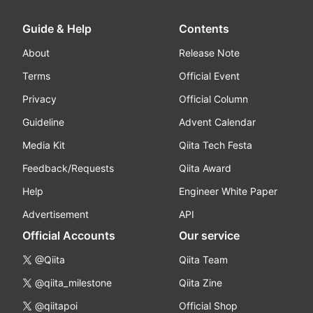
Guide & Help
Contents
About
Release Note
Terms
Official Event
Privacy
Official Column
Guideline
Advent Calendar
Media Kit
Qiita Tech Festa
Feedback/Requests
Qiita Award
Help
Engineer White Paper
Advertisement
API
Official Accounts
Our service
@Qiita
Qiita Team
@qiita_milestone
Qiita Zine
@qiitapoi
Official Shop