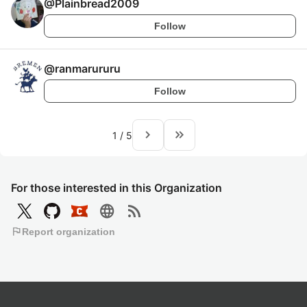
@
Plainbread2009
Follow
@
ranmarururu
Follow
navigate_next
keyboard_double_arrow_right
1
/
5
For those interested in this Organization
language
rss_feed
flag
Report organization