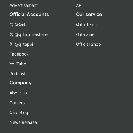
Advertisement
API
Official Accounts
Our service
@Qiita
Qiita Team
@qiita_milestone
Qiita Zine
@qiitapoi
Official Shop
Facebook
YouTube
Podcast
Company
About Us
Careers
Qiita Blog
News Release