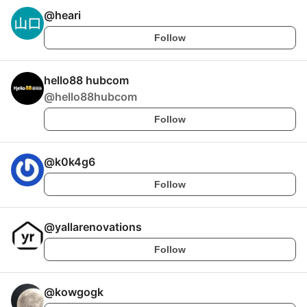
@
heari
Follow
hello88 hubcom
@
hello88hubcom
Follow
@
k0k4g6
Follow
@
yallarenovations
Follow
@
kowgogk