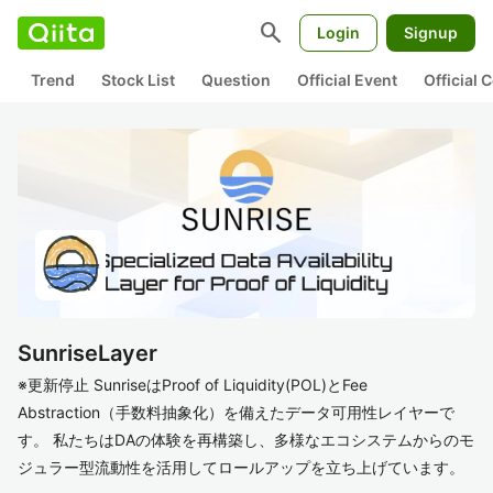
search
Login
Signup
Trend
Stock List
Question
Official Event
Official
SunriseLayer
※更新停止 SunriseはProof of Liquidity(POL)とFee
Abstraction（手数料抽象化）を備えたデータ可用性レイヤーで
す。 私たちはDAの体験を再構築し、多様なエコシステムからのモ
ジュラー型流動性を活用してロールアップを立ち上げています。