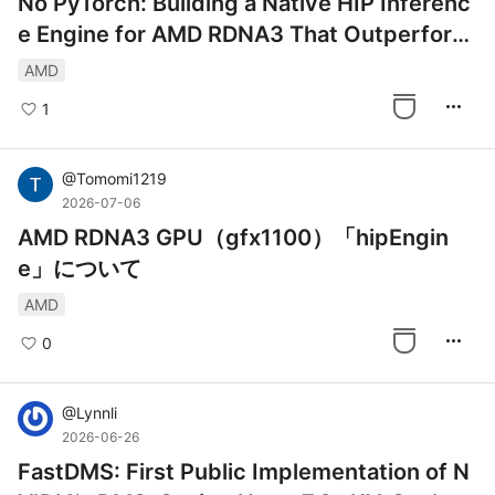
No PyTorch: Building a Native HIP Inferenc
e Engine for AMD RDNA3 That Outperform
s llama.cpp
AMD
more_horiz
1
@
Tomomi1219
2026-07-06
AMD RDNA3 GPU（gfx1100）「hipEngin
e」について
AMD
more_horiz
0
@
Lynnli
2026-06-26
FastDMS: First Public Implementation of N