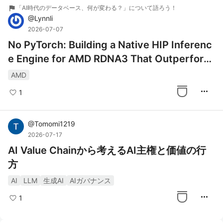
flag
「AI時代のデータベース、何が変わる？」について語ろう！
@
Lynnli
2026-07-07
No PyTorch: Building a Native HIP Inferenc
e Engine for AMD RDNA3 That Outperform
s llama.cpp
AMD
more_horiz
1
@
Tomomi1219
2026-07-17
AI Value Chainから考えるAI主権と価値の行
方
AI
LLM
生成AI
AIガバナンス
more_horiz
1