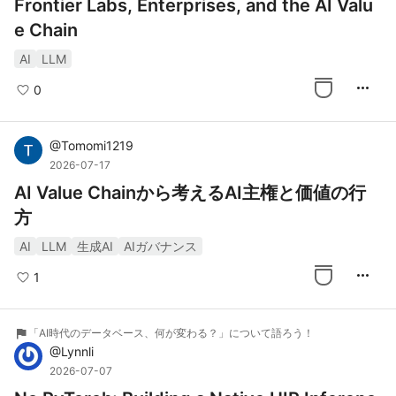
Frontier Labs, Enterprises, and the AI Valu
e Chain
AI
LLM
more_horiz
0
@
Tomomi1219
2026-07-17
AI Value Chainから考えるAI主権と価値の行
方
AI
LLM
生成AI
AIガバナンス
more_horiz
1
flag
「AI時代のデータベース、何が変わる？」について語ろう！
@
Lynnli
2026-07-07