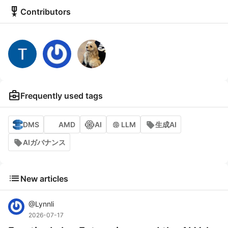
military_tech
Contributors
business_center
Frequently used tags
DMS
AMD
AI
LLM
生成AI
AIガバナンス
list
New articles
@
Lynnli
2026-07-17