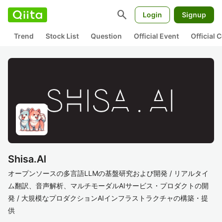
search
Login
Signup
Trend
Stock List
Question
Official Event
Official
Shisa.AI
オープンソースの​多言語LLM​の​基盤研究および​開発 / リアルタイ
ム翻訳、​音声解析、​マルチモーダルAIサービス・プロダクトの​開
発 / 大規模な​プロダクションAIインフラストラクチャの​構築・提
供