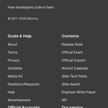
How developers code is here.
© 2011-
2026
Qiita Inc.
Guide & Help
Contents
About
Release Note
Terms
Official Event
Privacy
Official Column
Guideline
Advent Calendar
Media Kit
Qiita Tech Festa
Feedback/Requests
Qiita Award
Help
Engineer White Paper
Advertisement
API
Official Accounts
Our service