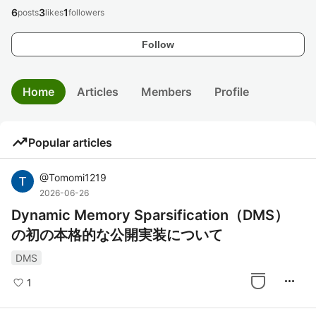
6
3
1
posts
likes
followers
Follow
Home
Articles
Members
Profile
trending_up
Popular articles
@
Tomomi1219
2026-06-26
Dynamic Memory Sparsification（DMS）
の初の本格的な公開実装について
DMS
more_horiz
1