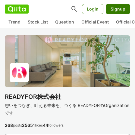
search
Login
Signup
Trend
Stock List
Question
Official Event
Official
READYFOR株式会社
想いをつなぎ、叶える未来を、つくる READYFORのOrganization
です
268
25651
44
posts
likes
followers