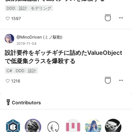
DDD
設計
モデリング
more_horiz
1597
@
MinoDriven
(
ミノ駆動
)
2019-11-04
設計要件をギッチギチに詰めたValueObject
で低凝集クラスを爆殺する
C#
DDD
設計
more_horiz
1216
military_tech
Contributors