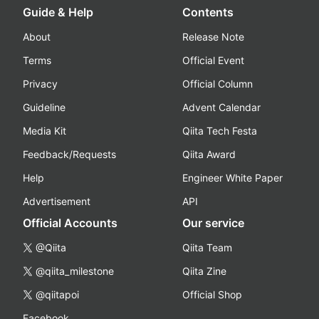
Guide & Help
Contents
About
Release Note
Terms
Official Event
Privacy
Official Column
Guideline
Advent Calendar
Media Kit
Qiita Tech Festa
Feedback/Requests
Qiita Award
Help
Engineer White Paper
Advertisement
API
Official Accounts
Our service
@Qiita
Qiita Team
@qiita_milestone
Qiita Zine
@qiitapoi
Official Shop
Facebook