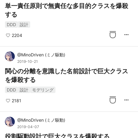
単一責任原則で無責任な多目的クラスを爆殺
する
DDD
設計
more_horiz
2204
@
MinoDriven
(
ミノ駆動
)
2019-10-21
関心の分離を意識した名前設計で巨大クラス
を爆殺する
DDD
設計
モデリング
more_horiz
2181
@
MinoDriven
(
ミノ駆動
)
2019-04-07
役割駆動設計で巨大クラスを爆殺する