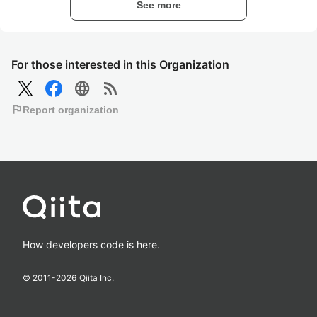
See more
For those interested in this Organization
language
rss_feed
flag
Report organization
How developers code is here.
© 2011-
2026
Qiita Inc.