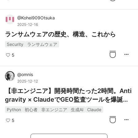
@
Kohei909Otsuka
2025-12-16
ランサムウェアの歴史、構造、これから
Security
ランサムウェア
more_horiz
5
@
omnis
2025-12-12
【非エンジニア】開発時間たった2時間。Anti
gravity × ClaudeでGEO監査ツールを爆誕さ
せた話
Python
初心者
非エンジニア
生成AI
Claude
more_horiz
5