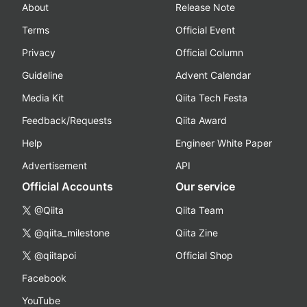
About
Release Note
Terms
Official Event
Privacy
Official Column
Guideline
Advent Calendar
Media Kit
Qiita Tech Festa
Feedback/Requests
Qiita Award
Help
Engineer White Paper
Advertisement
API
Official Accounts
Our service
@Qiita
Qiita Team
@qiita_milestone
Qiita Zine
@qiitapoi
Official Shop
Facebook
YouTube