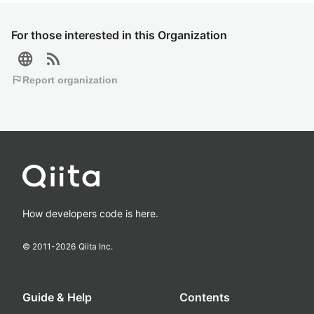
For those interested in this Organization
language
rss_feed
flag
Report organization
How developers code is here.
© 2011-
2026
Qiita Inc.
Guide & Help
Contents