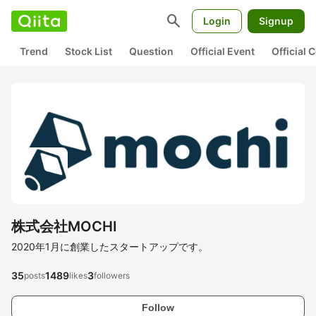
search
Login
Signup
Trend
Stock List
Question
Official Event
Official
株式会社MOCHI
2020年1月に創業したスタートアップです。
35
1489
3
posts
likes
followers
Follow