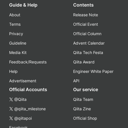
Guide & Help
Contents
About
Release Note
Terms
Official Event
Privacy
Official Column
Guideline
Advent Calendar
Media Kit
Qiita Tech Festa
Feedback/Requests
Qiita Award
Help
Engineer White Paper
Advertisement
API
Official Accounts
Our service
@Qiita
Qiita Team
@qiita_milestone
Qiita Zine
@qiitapoi
Official Shop
Facebook