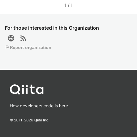
1
/
1
For those interested in this Organization
language
rss_feed
flag
Report organization
How developers code is here.
© 2011-
2026
Qiita Inc.