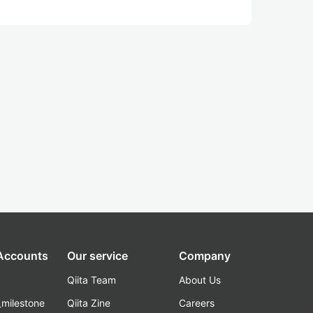
 Accounts
Our service
Company
Qiita Team
About Us
_milestone
Qiita Zine
Careers