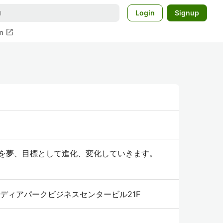
Login
Signup
open_in_new
m
ることを夢、目標として進化、変化していきます。
ナディアパークビジネスセンタービル21F