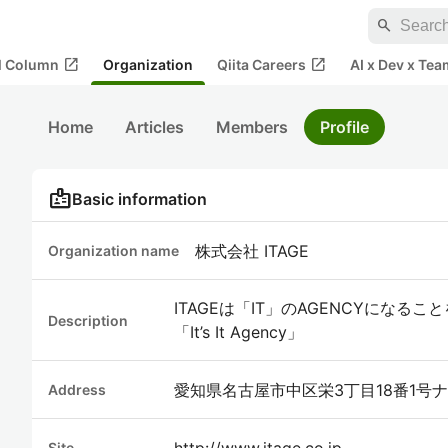
search
open_in_new
open_in_new
al Column
Organization
Qiita Careers
AI x Dev x Tea
Home
Articles
Members
Profile
badge
Basic information
株式会社 ITAGE
Organization name
ITAGEは「IT」のAGENCYにな
Description
「It’s It Agency」
愛知県名古屋市中区栄3丁目18番1号
Address
http://www.itage.co.jp
Site