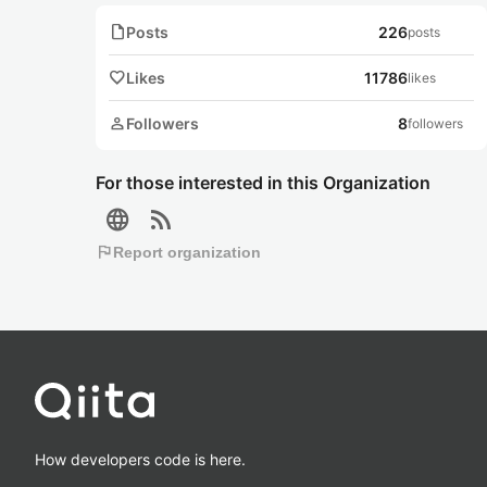
note
Posts
226
posts
favorite
Likes
11786
likes
person
Followers
8
followers
For those interested in this Organization
language
rss_feed
flag
Report organization
How developers code is here.