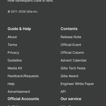
How developers code is here.
© 2011-
2026
Qiita Inc.
Guide & Help
Contents
About
Release Note
Terms
Official Event
Privacy
Official Column
Guideline
Advent Calendar
Media Kit
Qiita Tech Festa
Feedback/Requests
Qiita Award
Help
Engineer White Paper
Advertisement
API
Official Accounts
Our service