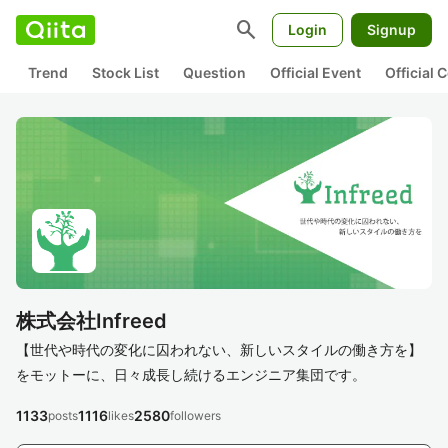
search
Login
Signup
Trend
Stock List
Question
Official Event
Official
株式会社Infreed
【世代や時代の変化に囚われない、新しいスタイルの働き方を】
をモットーに、日々成長し続けるエンジニア集団です。
1133
1116
2580
posts
likes
followers