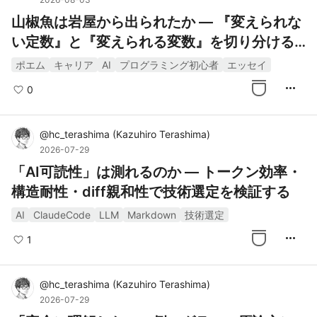
山椒魚は岩屋から出られたか — 『変えられな
い定数』と『変えられる変数』を切り分ける
話
ポエム
キャリア
AI
プログラミング初心者
エッセイ
more_horiz
0
@
hc_terashima
(
Kazuhiro Terashima
)
2026-07-29
「AI可読性」は測れるのか — トークン効率・
構造耐性・diff親和性で技術選定を検証する
AI
ClaudeCode
LLM
Markdown
技術選定
more_horiz
1
@
hc_terashima
(
Kazuhiro Terashima
)
2026-07-29