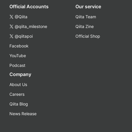
Official Accounts
Our service
@Qiita
Qiita Team
@qiita_milestone
Qiita Zine
@qiitapoi
Official Shop
Facebook
YouTube
Podcast
Company
About Us
Careers
Qiita Blog
News Release