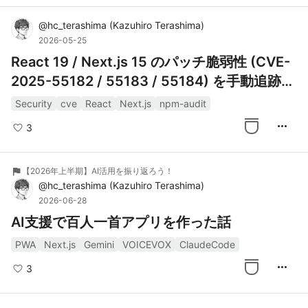
@
hc_terashima
(
Kazuhiro Terashima
)
2026-05-25
React 19 / Next.js 15 のパッチ脆弱性 (CVE-
2025-55182 / 55183 / 55184) を手動追跡で
素早く対応した話
Security
cve
React
Next.js
npm-audit
more_horiz
3
flag
【2026年上半期】AI活用を振り返ろう！
@
hc_terashima
(
Kazuhiro Terashima
)
2026-06-28
AI支援で百人一首アプリを作った話
PWA
Next.js
Gemini
VOICEVOX
ClaudeCode
more_horiz
3