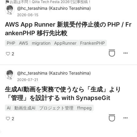
flag
お題は不問！Qiita Tech Festa 2026で記事投稿！
@
hc_terashima
(
Kazuhiro Terashima
)
2026-06-15
AWS App Runner 新規受付停止後の PHP / Fr
ankenPHP 移行先比較
PHP
AWS
migration
AppRunner
FrankenPHP
more_horiz
2
@
hc_terashima
(
Kazuhiro Terashima
)
2026-07-21
生成AI動画を実務で使うなら「生成」より
「管理」を設計する with SynapseGit
AI
動画生成AI
プロジェクト管理
ffmpeg
more_horiz
2