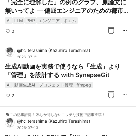
「完全に理解した」の例のグラフ、原論文に
無いってよ — 偏屈エンジニアのための都市伝
説成仏ガイド
AI
LLM
PHP
エンジニア
ポエム
more_horiz
0
@
hc_terashima
(
Kazuhiro Terashima
)
2026-07-21
生成AI動画を実務で使うなら「生成」より
「管理」を設計する with SynapseGit
AI
動画生成AI
プロジェクト管理
ffmpeg
more_horiz
2
flag
この記事誰得？ 私しか得しないニッチな技術で記事投稿！
@
hc_terashima
(
Kazuhiro Terashima
)
2026-07-13