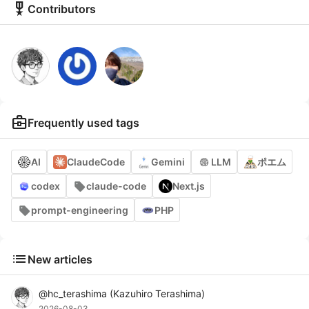
military_tech
Contributors
business_center
Frequently used tags
AI
ClaudeCode
Gemini
LLM
ポエム
codex
claude-code
Next.js
prompt-engineering
PHP
list
New articles
@
hc_terashima
(
Kazuhiro Terashima
)
2026-08-03