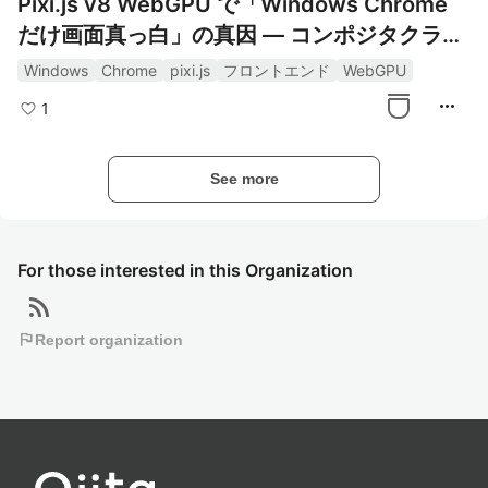
Pixi.js v8 WebGPU で「Windows Chrome
だけ画面真っ白」の真因 — コンポジタクラッ
シュと display 制御
Windows
Chrome
pixi.js
フロントエンド
WebGPU
more_horiz
1
See more
For those interested in this Organization
rss_feed
flag
Report organization