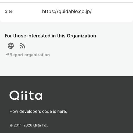
https://guidable.co.jp/
Site
For those interested in this Organization
language
rss_feed
flag
Report organization
How developers code is here.
© 2011-
2026
Qiita Inc.