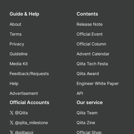
Guide & Help
Contents
About
Release Note
Terms
Official Event
Privacy
Official Column
Guideline
Advent Calendar
Media Kit
Qiita Tech Festa
Feedback/Requests
Qiita Award
Help
Engineer White Paper
Advertisement
API
Official Accounts
Our service
@Qiita
Qiita Team
@qiita_milestone
Qiita Zine
@qiitapoi
Official Shop