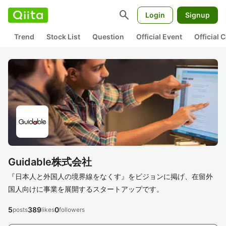
search
Login
Signup
Trend
Stock List
Question
Official Event
Official
Guidable株式会社
『日本人と外国人の境界線をなくす』をビジョンに掲げ、在留外
国人向けに事業を展開するスタートアップです。
5
389
0
posts
likes
followers