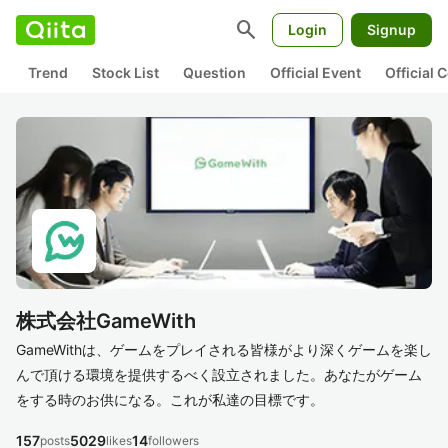
search
Login
Signup
Trend
Stock List
Question
Official Event
Official
株式会社GameWith
GameWithは、ゲームをプレイされる皆様がより深くゲームを楽し
んで頂ける環境を提供するべく設立されました。あなたがゲーム
をする時のお供になる。これが私達の目標です。
157
5029
14
posts
likes
followers