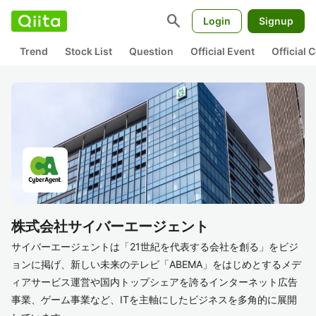
search
Login
Signup
Trend
Stock List
Question
Official Event
Official
株式会社サイバーエージェント
サイバーエージェントは「21世紀を代表する会社を創る」をビジ
ョンに掲げ、新しい未来のテレビ「ABEMA」をはじめとするメデ
ィアサービス運営や国内トップシェアを誇るインターネット広告
事業、ゲーム事業など、ITを主軸にしたビジネスを多角的に展開