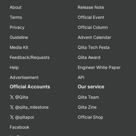
About
Release Note
Terms
Official Event
Privacy
Official Column
Guideline
Advent Calendar
Media Kit
Qiita Tech Festa
Feedback/Requests
Qiita Award
Help
Engineer White Paper
Advertisement
API
Official Accounts
Our service
@Qiita
Qiita Team
@qiita_milestone
Qiita Zine
@qiitapoi
Official Shop
Facebook