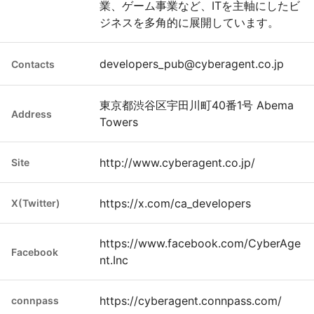
業、ゲーム事業など、ITを主軸にしたビ
ジネスを多角的に展開しています。
developers_pub@cyberagent.co.jp
Contacts
東京都渋谷区宇田川町40番1号 Abema
Address
Towers
http://www.cyberagent.co.jp/
Site
https://x.com/ca_developers
X(Twitter)
https://www.facebook.com/CyberAge
Facebook
nt.Inc
https://cyberagent.connpass.com/
connpass