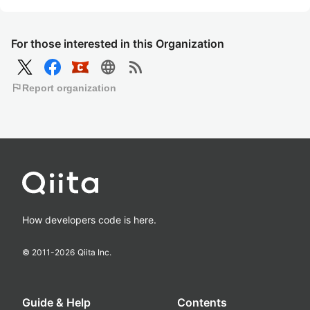
For those interested in this Organization
language
rss_feed
flag
Report organization
How developers code is here.
© 2011-
2026
Qiita Inc.
Guide & Help
Contents