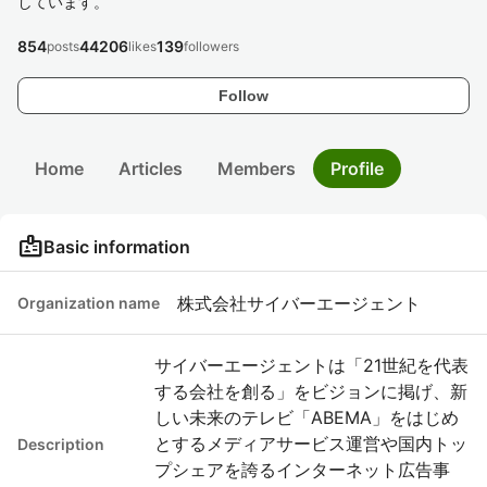
しています。
854
44206
139
posts
likes
followers
Follow
Home
Articles
Members
Profile
badge
Basic information
株式会社サイバーエージェント
Organization name
サイバーエージェントは「21世紀を代表
する会社を創る」をビジョンに掲げ、新
しい未来のテレビ「ABEMA」をはじめ
とするメディアサービス運営や国内トッ
Description
プシェアを誇るインターネット広告事