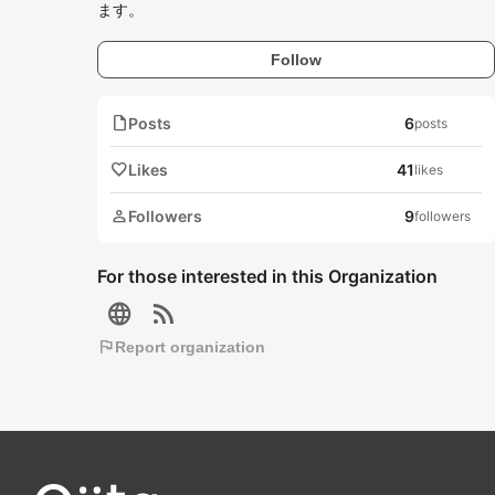
ます。
Follow
note
Posts
6
posts
favorite
Likes
41
likes
person
Followers
9
followers
For those interested in this Organization
language
rss_feed
flag
Report organization