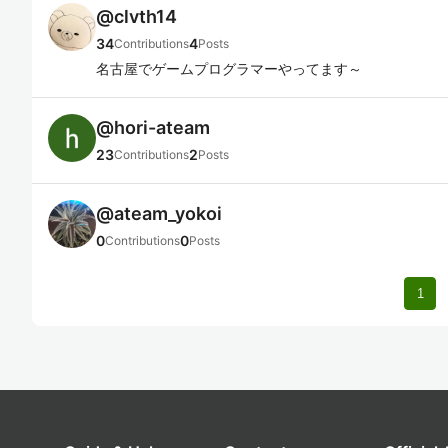
@
clvth14
34
4
Contributions
Posts
名古屋でゲームプログラマーやってます～
@
hori-ateam
23
2
Contributions
Posts
@
ateam_yokoi
0
0
Contributions
Posts
1