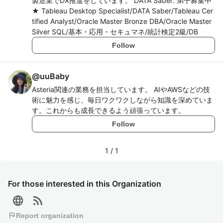
製造業でDX推進をしています。 DATA Saber: 弟子募集中
★ Tableau Desktop Specialist/DATA Saber/Tableau Cer
tified Analyst/Oracle Master Bronze DBA/Oracle Master
Silver SQL/基本・応用・セキュマネ/統計検定2級/DB
Follow
@
uuBaby
Asteria関連の業務を担当しています。 AIやAWSなどの技
術に魅力を感じ、毎日ワクワクしながら知識を深めていま
す。これからも成長できるよう頑張っています。
Follow
1
/
1
For those interested in this Organization
language
rss_feed
flag
Report organization