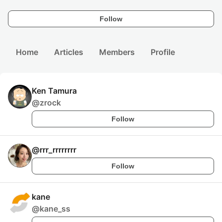
Follow
Home
Articles
Members
Profile
Ken Tamura
@
zrock
Follow
@
rrr_rrrrrrrr
Follow
kane
@
kane_ss