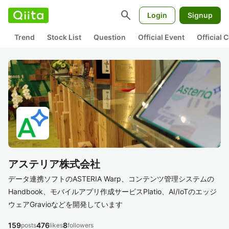
search
Login
Signup
Trend
Stock List
Question
Official Event
Official
アステリア株式会社
データ連携ソフトのASTERIA Warp、コンテンツ管理システムの
Handbook、モバイルアプリ作成サービスPlatio、AI/IoTのエッジ
ウェアGravioなどを開発しています
159
476
8
posts
likes
followers