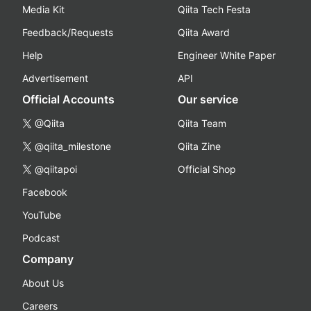
Media Kit
Qiita Tech Festa
Feedback/Requests
Qiita Award
Help
Engineer White Paper
Advertisement
API
Official Accounts
Our service
@Qiita
Qiita Team
@qiita_milestone
Qiita Zine
@qiitapoi
Official Shop
Facebook
YouTube
Podcast
Company
About Us
Careers