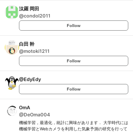
汰羅 岡田
@
condol2011
Follow
白田 幹
@
motoki1211
Follow
@
EdyEdy
Follow
OmA
@
DeOma004
機械学習，最適化，統計に興味があります． 大学時代には
機械学習とWebカメラを利用した気象予測の研究を行って