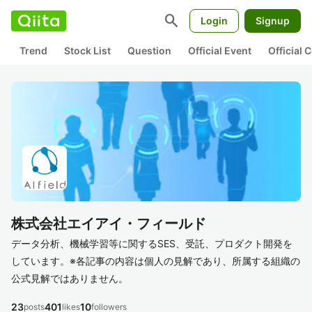
search
Login
Signup
Trend
Stock List
Question
Official Event
Official
株式会社エイアイ・フィールド
データ分析、機械学習等に関するSES、受託、プロダクト開発を
しています。※各記事の内容は個人の見解であり、所属する組織の
公式見解ではありません。
23
401
10
posts
likes
followers