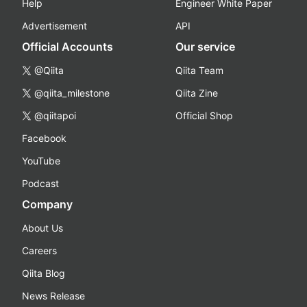
Help
Engineer White Paper
Advertisement
API
Official Accounts
Our service
@Qiita
Qiita Team
@qiita_milestone
Qiita Zine
@qiitapoi
Official Shop
Facebook
YouTube
Podcast
Company
About Us
Careers
Qiita Blog
News Release