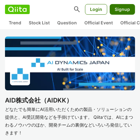
search
Login
Signup
Trend
Stock List
Question
Official Event
Official
AID株式会社（AIDKK）
どなたでも簡単にAI活用いただくための製品・ソリューションの
提供と、AI受託開発などを手掛けています。 Qiitaでは、AIにまつ
わるノウハウのほか、開発チームの裏側などいろいろ発信してい
きます！