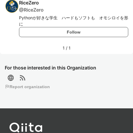
RiceZero
@
RiceZero
Pythonが好きな学生 ハードもソフトも オモシロイを形
に
Follow
1
/
1
For those interested in this Organization
language
rss_feed
flag
Report organization