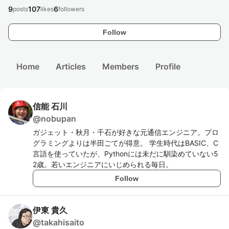
9
107
6
posts
likes
followers
Follow
Home
Articles
Members
Profile
信能 石川
@
nobupan
ガジェット・秋月・千石が好きな元通信エンジニア。プロ
グラミングよりは半田ごてが得意。 学生時代はBASIC、C
言語を使っていたが、Pythonには未だに馴染めていない5
2歳。若いエンジニアにいじめられる毎日。
Follow
伊東 貴久
@
takahisaito