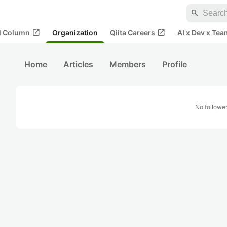
search
open_in_new
open_in_new
al Column
Organization
Qiita Careers
AI x Dev x Tea
Home
Articles
Members
Profile
No followe