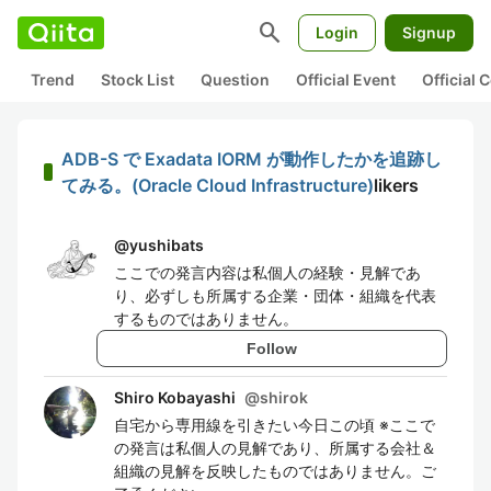
search
Login
Signup
Trend
Stock List
Question
Official Event
Official
ADB-S で Exadata IORM が動作したかを追跡し
てみる。(Oracle Cloud Infrastructure)
likers
@
yushibats
ここでの発言内容は私個人の経験・見解であ
り、必ずしも所属する企業・団体・組織を代表
するものではありません。
Follow
Shiro Kobayashi
@
shirok
自宅から専用線を引きたい今日この頃 ※ここで
の発言は私個人の見解であり、所属する会社＆
組織の見解を反映したものではありません。ご