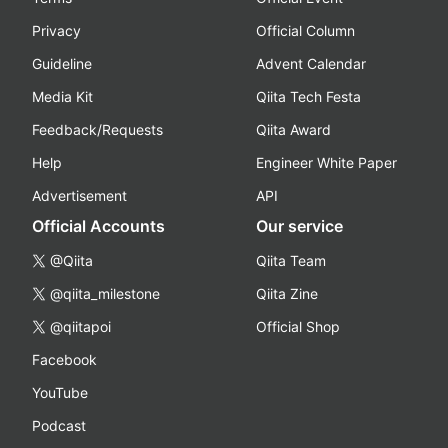
Privacy
Official Column
Guideline
Advent Calendar
Media Kit
Qiita Tech Festa
Feedback/Requests
Qiita Award
Help
Engineer White Paper
Advertisement
API
Official Accounts
Our service
@Qiita
Qiita Team
@qiita_milestone
Qiita Zine
@qiitapoi
Official Shop
Facebook
YouTube
Podcast