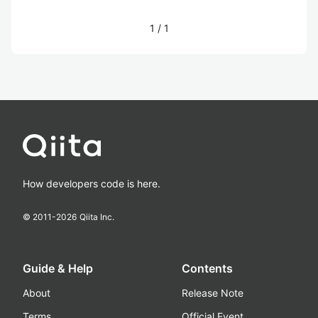
1
/
1
How developers code is here.
© 2011-
2026
Qiita Inc.
Guide & Help
Contents
About
Release Note
Terms
Official Event