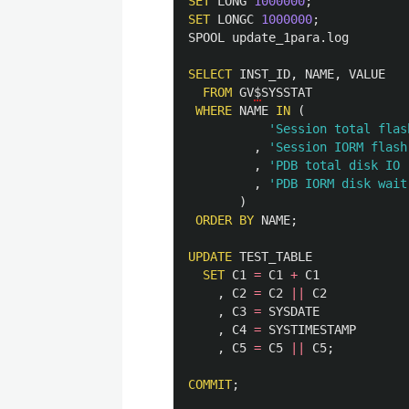
SET
LONG
1000000
;
SET
LONGC
1000000
;
SPOOL
update_1para
.
log
SELECT
INST_ID
,
NAME
,
VALUE
FROM
GV
$
SYSSTAT
WHERE
NAME
IN
(
'Session total flas
,
'Session IORM flash
,
'PDB total disk IO 
,
'PDB IORM disk wait
)
ORDER
BY
NAME
;
UPDATE
TEST_TABLE
SET
C1
=
C1
+
C1
,
C2
=
C2
||
C2
,
C3
=
SYSDATE
,
C4
=
SYSTIMESTAMP
,
C5
=
C5
||
C5
;
COMMIT
;