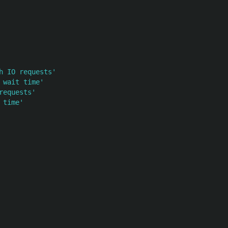
h IO requests'
 wait time'
requests'
 time'