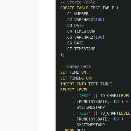
-- Create Table
CREATE
TABLE
TEST_TABLE
(
C1
NUMBER
,
C2
VARCHAR2
(
100
)
,
C3
DATE
,
C4
TIMESTAMP
,
C5
VARCHAR2
(
100
)
,
C6
DATE
,
C7
TIMESTAMP
);
-- Dummy Data
SET
TIME
ON
;
SET
TIMING
ON
;
INSERT
INTO
TEST_TABLE
SELECT
LEVEL
,
'TEST'
||
TO_CHAR
(
LEVEL
,
TRUNC
(
SYSDATE
,
'DD'
)
+
,
SYSTIMESTAMP
,
'TEST'
||
TO_CHAR
(
LEVEL
,
TRUNC
(
SYSDATE
,
'DD'
)
+
,
SYSTIMESTAMP
FROM
DUAL