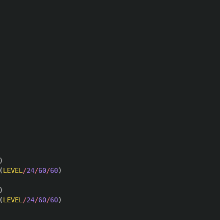
)
(
LEVEL
/
24
/
60
/
60
)
)
(
LEVEL
/
24
/
60
/
60
)