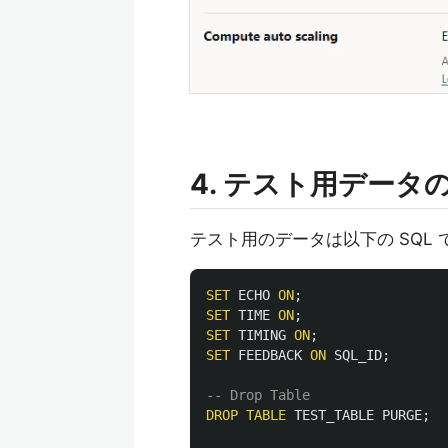
4. テスト用データ
テスト用のデータは以下の SQL
SET
ECHO
ON
;
SET
TIME
ON
;
SET
TIMING
ON
;
SET
FEEDBACK
ON
SQL_ID
;
-- Drop Table
DROP
TABLE
TEST_TABLE
PURGE
;