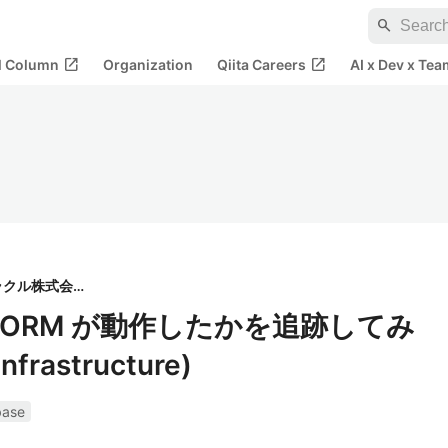
search
open_in_new
open_in_new
al Column
Organization
Qiita Careers
AI x Dev x Tea
日本オラクル株式会社
ata IORM が動作したかを追跡してみ
nfrastructure)
base