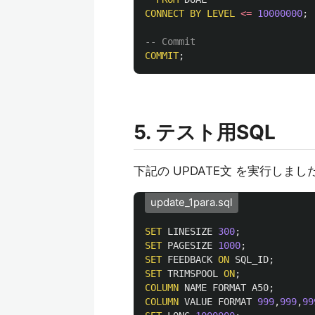
CONNECT
BY
LEVEL
<=
10000000
;
-- Commit
COMMIT
;
5. テスト用SQL
下記の UPDATE文 を実行しまし
update_1para.sql
SET
LINESIZE
300
;
SET
PAGESIZE
1000
;
SET
FEEDBACK
ON
SQL_ID
;
SET
TRIMSPOOL
ON
;
COLUMN
NAME
FORMAT
A50
;
COLUMN
VALUE
FORMAT
999
,
999
,
99