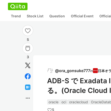
Trend
Stock List
Question
Official Event
Offici
5
3
@
ora_gonsuke777
in
ADB-S で Exad
る。(Oracle Cloud I
more_horiz
oracle
oci
oraclecloud
OracleData
5