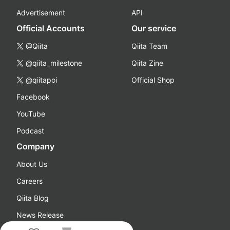
Advertisement
API
Official Accounts
Our service
@Qiita
Qiita Team
@qiita_milestone
Qiita Zine
@qiitapoi
Official Shop
Facebook
YouTube
Podcast
Company
About Us
Careers
Qiita Blog
News Release