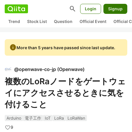
search
Login
Signup
Trend
Stock List
Question
Official Event
Official
info
More than 5 years have passed since last update.
@
openwave-co-jp
(
Openwave
)
複数のLoRaノードをゲートウェ
イにアクセスさせるときに気を
付けること
Arduino
電子工作
IoT
LoRa
LoRaWan
9