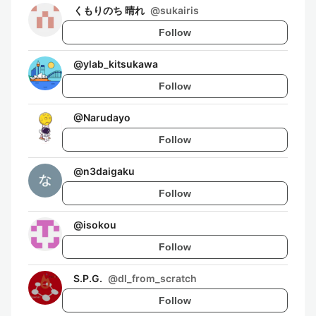
くもりのち 晴れ
@
sukairis
Follow
@
ylab_kitsukawa
Follow
@
Narudayo
Follow
@
n3daigaku
Follow
@
isokou
Follow
S.P.G.
@
dl_from_scratch
Follow