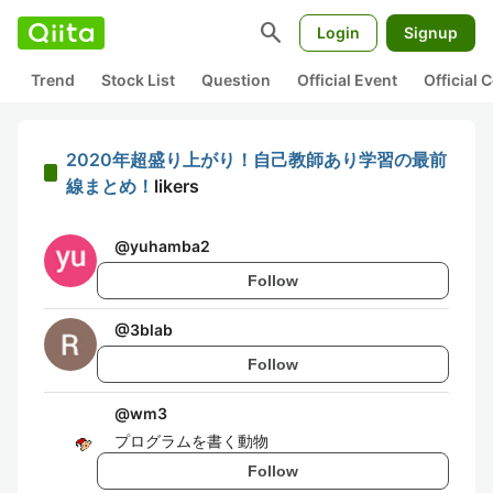
search
Login
Signup
Trend
Stock List
Question
Official Event
Official
2020年超盛り上がり！自己教師あり学習の最前
線まとめ！
likers
@
yuhamba2
Follow
@
3blab
Follow
@
wm3
プログラムを書く動物
Follow