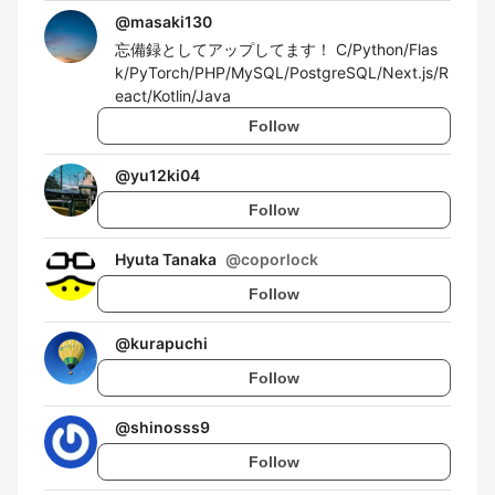
@
masaki130
忘備録としてアップしてます！ C/Python/Flas
k/PyTorch/PHP/MySQL/PostgreSQL/Next.js/R
eact/Kotlin/Java
Follow
@
yu12ki04
Follow
Hyuta Tanaka
@
coporlock
Follow
@
kurapuchi
Follow
@
shinosss9
Follow