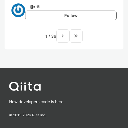
@
rr5
Follow
navigate_next
keyboard_double_arrow_right
1
/
36
How developers code is here.
© 2011-
2026
Qiita Inc.