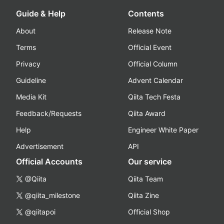
Guide & Help
Contents
About
Release Note
Terms
Official Event
Privacy
Official Column
Guideline
Advent Calendar
Media Kit
Qiita Tech Festa
Feedback/Requests
Qiita Award
Help
Engineer White Paper
Advertisement
API
Official Accounts
Our service
@Qiita
Qiita Team
@qiita_milestone
Qiita Zine
@qiitapoi
Official Shop