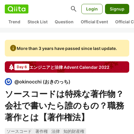
search
Login
Signup
Trend
Stock List
Question
Official Event
Official
info
More than 3 years have passed since last update.
エンジニアと法律
Advent Calendar
2022
Day 6
@
okinocchi
(
おきのっち
)
ソースコードは特殊な著作物？
会社で書いたら誰のもの？職務
著作とは【著作権法】
ソースコード
著作権
法律
知的財産権