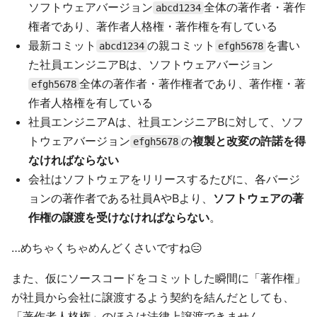
ソフトウェアバージョン
全体の著作者・著作
abcd1234
権者であり、著作者人格権・著作権を有している
最新コミット
の親コミット
を書い
abcd1234
efgh5678
た社員エンジニアBは、ソフトウェアバージョン
全体の著作者・著作権者であり、著作権・著
efgh5678
作者人格権を有している
社員エンジニアAは、社員エンジニアBに対して、ソフ
トウェアバージョン
の
複製と改変の許諾を得
efgh5678
なければならない
会社はソフトウェアをリリースするたびに、各バージ
ョンの著作者である社員AやBより、
ソフトウェアの著
作権の譲渡を受けなければならない
。
…めちゃくちゃめんどくさいですね😑
また、仮にソースコードをコミットした瞬間に「著作権」
が社員から会社に譲渡するよう契約を結んだとしても、
「著作者人格権」のほうは法律上譲渡できません。