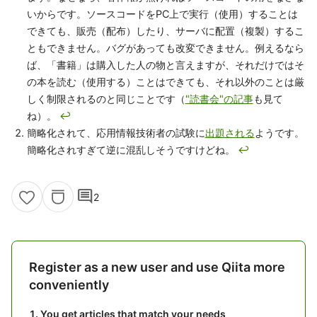
いからです。ソースコードをPC上で実行（使用）することは
できても、販売（配布）したり、サーバに配置（複製）するこ
ともできません。バグがあっても改変できません。例えるなら
ば、「書籍」は購入した人の物と言えますが、それだけではそ
の本を読む（使用する）ことはできても、それ以外のことは厳
しく制限されるのと同じことです（
"読書会"の記事
も見て
ね）。
↩
簡略化されて、応用情報技術者の試験に
出題される
ようです。
簡略化されすぎて逆に混乱しそうですけどね。
↩
comment
2
Register as a new user and use Qiita more
conveniently
You get articles that match your needs