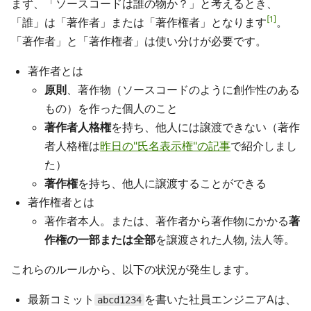
まず、「ソースコードは誰の物か？」と考えるとき、
1
「誰」は「著作者」または「著作権者」となります
。
「著作者」と「著作権者」は使い分けが必要です。
著作者とは
原則
、著作物（ソースコードのように創作性のある
もの）を作った個人のこと
著作者人格権
を持ち、他人には譲渡できない（著作
者人格権は
昨日の"氏名表示権"の記事
で紹介しまし
た）
著作権
を持ち、他人に譲渡することができる
著作権者とは
著作者本人。または、著作者から著作物にかかる
著
作権の一部または全部
を譲渡された人物, 法人等。
これらのルールから、以下の状況が発生します。
最新コミット
を書いた社員エンジニアAは、
abcd1234