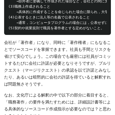
    →部外者に委嘱して作成された場合など，会社との間に支配
(3)職務上作成されること

    →具体的に作成することを命じられた場合に限られ，大学教
(4)公表するときに法人等の名義で公表されること

    →通常，コンピュータプログラムの場合には，公表せずに利
会社が「著作者」になり、同時に「著作権者」にもなるこ
とでソースコードを掌握できます。社員も手間とリスクを
省けて安心でしょう。この場合でも厳密には社員がコミッ
トするたびに会社に許諾が必要となりそうですが、プルリ
クエスト（マージリクエスト）の承認を以て許諾とみなし
たり、あるいは暗黙的に会社の許諾を得ていると解釈すれ
ば問題無さそうです。
なお、文化庁による解釈の中で以下の部分に着目すると、
「職務著作」の要件を満たすためには、詳細設計書等によ
る具体的なソースコード作成指示が必要なのでは？と思わ