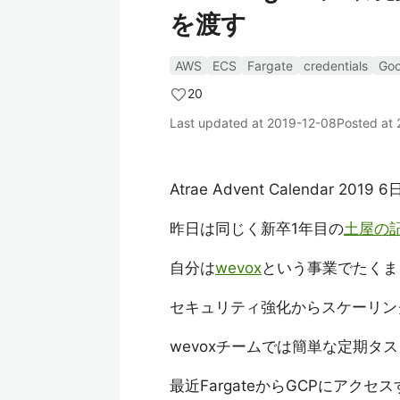
を渡す
AWS
ECS
Fargate
credentials
Goo
20
Last updated at
2019-12-08
Posted at
Atrae Advent Calendar
昨日は同じく新卒1年目の
土屋の
自分は
wevox
という事業でたくま
セキュリティ強化からスケーリン
wevoxチームでは簡単な定期タスク
最近FargateからGCPにア