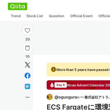
Trend
Stock List
Question
Official Event
Offici
20
10
info
More than 5 years have passed s
Atrae
Advent Calendar
20
Day 6
more_horiz
@
oguogura
in
株式会社
ECS Fargate