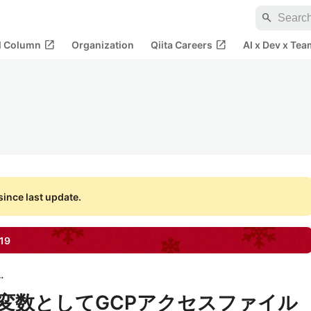
search
open_in_new
open_in_new
al Column
Organization
Qiita Careers
AI x Dev x Tea
ince last update.
19
アトラエ
に環境変数としてGCPアクセスファイル