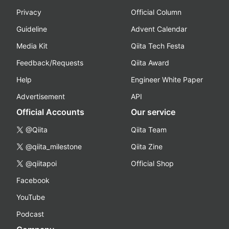
Privacy
Official Column
Guideline
Advent Calendar
Media Kit
Qiita Tech Festa
Feedback/Requests
Qiita Award
Help
Engineer White Paper
Advertisement
API
Official Accounts
Our service
@Qiita
Qiita Team
@qiita_milestone
Qiita Zine
@qiitapoi
Official Shop
Facebook
YouTube
Podcast