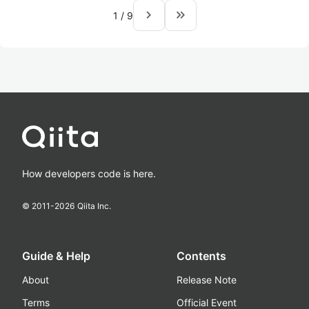
navigate_next
keyboard_double_arrow_right
1
/
9
How developers code is here.
© 2011-
2026
Qiita Inc.
Guide & Help
Contents
About
Release Note
Terms
Official Event