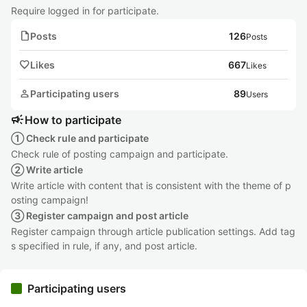
Require logged in for participate.
note
Posts
126
Posts
favorite
Likes
667
Likes
person
Participating users
89
Users
campaign
How to participate
① Check rule and participate
Check rule of posting campaign and participate.
② Write article
Write article with content that is consistent with the theme of p
osting campaign!
③ Register campaign and post article
Register campaign through article publication settings. Add tag
s specified in rule, if any, and post article.
Participating users