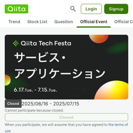
search
Login
Signup
Trend
Stock List
Question
Official Event
Official
2025/06/16 - 2025/07/15
Closed
Cannot participate because closed.
Closed
When you participate, we will assume that you have agreed to
the terms of
use