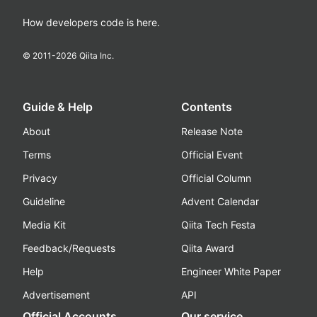
How developers code is here.
© 2011-
2026
Qiita Inc.
Guide & Help
Contents
About
Release Note
Terms
Official Event
Privacy
Official Column
Guideline
Advent Calendar
Media Kit
Qiita Tech Festa
Feedback/Requests
Qiita Award
Help
Engineer White Paper
Advertisement
API
Official Accounts
Our service