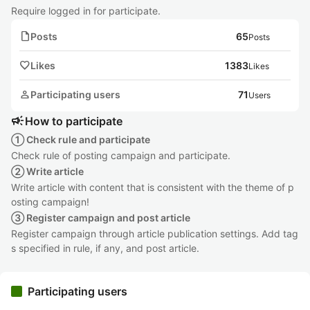
Require logged in for participate.
note
Posts
65
Posts
favorite
Likes
1383
Likes
person
Participating users
71
Users
campaign
How to participate
① Check rule and participate
Check rule of posting campaign and participate.
② Write article
Write article with content that is consistent with the theme of p
osting campaign!
③ Register campaign and post article
Register campaign through article publication settings. Add tag
s specified in rule, if any, and post article.
Participating users