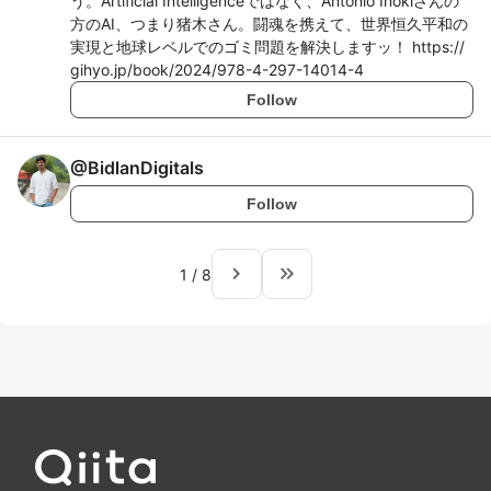
う。Artificial Intelligenceではなく、Antonio Inokiさんの
方のAI、つまり猪木さん。闘魂を携えて、世界恒久平和の
実現と地球レベルでのゴミ問題を解決しますッ！ https://
gihyo.jp/book/2024/978-4-297-14014-4
Follow
@
BidlanDigitals
Follow
navigate_next
keyboard_double_arrow_right
1
/
8