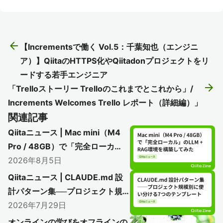
arrow_back
【Incrementsで働く Vol.5：千葉知也（エンジニ
ア）】QiitaのHTTPS化やQiitadonプロジェクトをリ
ードする若手エンジニア
arrow_forward
「Trelloストーリー Trelloのこれまでとこれから」/
Increments Welcomes Trello レポート（詳細編）」
関連記事
Qiitaニュース | Mac mini（M4
Pro / 48GB）で「完全ローカ
ル」のLLM + RAG環境を構築し
2026年8月5日
てみた
Qiitaニュース | CLAUDE.md 設
計パターン集──プロジェクト規
模別に使い分ける7つのテンプレ
2026年7月29日
ート
オンラインの学びをオフラインの