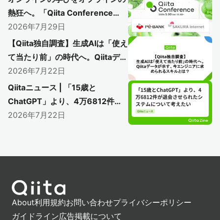
熱狂へ。「Qiita Conference
2026」で初のアフターイベント
2026年7月29日
開催レポート
【Qiita独自調査】生成AIは「使え
〜AI時代のエンジニアリングを語り尽く
て当たり前」の時代へ。Qiitaデー
した熱い1日をレポート〜
タが示す、今エンジニアに求めら
2026年7月22日
れるスキルとは？
Qiitaニュース | 「15歳と
ChatGPT」より、4万6812件が
退会させられたシステムについて
2026年7月22日
考えたい
About
利用規約
お問い合わせ
プライバシーポリシー
ガイドライン
広告掲載について