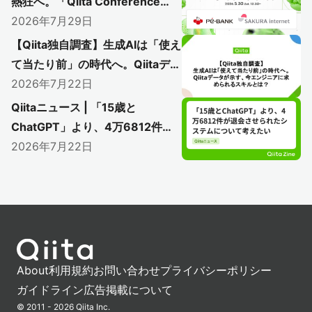
熱狂へ。「Qiita Conference
2026」で初のアフターイベント
2026年7月29日
開催レポート
【Qiita独自調査】生成AIは「使え
〜AI時代のエンジニアリングを語り尽く
て当たり前」の時代へ。Qiitaデー
した熱い1日をレポート〜
タが示す、今エンジニアに求めら
2026年7月22日
れるスキルとは？
Qiitaニュース | 「15歳と
ChatGPT」より、4万6812件が
退会させられたシステムについて
2026年7月22日
考えたい
About
利用規約
お問い合わせ
プライバシーポリシー
ガイドライン
広告掲載について
© 2011 - 2026 Qiita Inc.