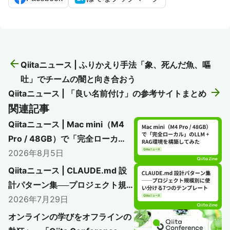
arrow_back
Qiitaニュース | ふりかえり手法「象、死んだ魚、嘔
吐」でチームの闇と向き合おう
arrow_forward
Qiitaニュース | 「良い名前付け」の参考サイトまとめ
関連記事
Qiitaニュース | Mac mini（M4
Pro / 48GB）で「完全ローカ
ル」のLLM + RAG環境を構築し
2026年8月5日
てみた
Qiitaニュース | CLAUDE.md 設
計パターン集──プロジェクト規
模別に使い分ける7つのテンプレ
2026年7月29日
ート
オンラインの学びをオフラインの