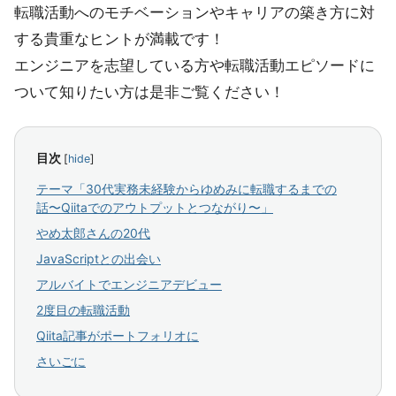
転職活動へのモチベーションやキャリアの築き方に対
する貴重なヒントが満載です！
エンジニアを志望している方や転職活動エピソードに
ついて知りたい方は是非ご覧ください！
目次
[
hide
]
テーマ「30代実務未経験からゆめみに転職するまでの
話〜Qiitaでのアウトプットとつながり〜」
やめ太郎さんの20代
JavaScriptとの出会い
アルバイトでエンジニアデビュー
2度目の転職活動
Qiita記事がポートフォリオに
さいごに