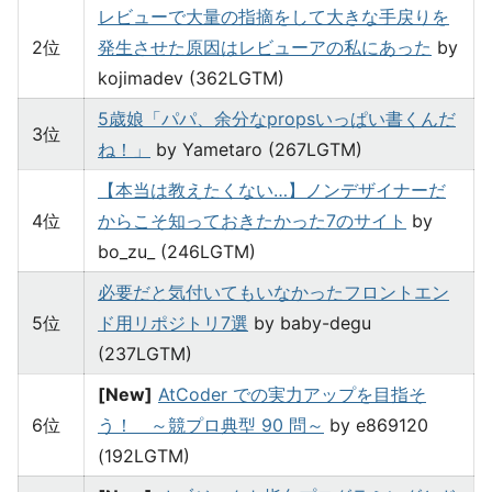
レビューで大量の指摘をして大きな手戻りを
2位
発生させた原因はレビューアの私にあった
by
kojimadev (362LGTM)
5歳娘「パパ、余分なpropsいっぱい書くんだ
3位
ね！」
by Yametaro (267LGTM)
【本当は教えたくない…】ノンデザイナーだ
4位
からこそ知っておきたかった7のサイト
by
bo_zu_ (246LGTM)
必要だと気付いてもいなかったフロントエン
5位
ド用リポジトリ7選
by baby-degu
(237LGTM)
[New]
AtCoder での実力アップを目指そ
6位
う！ ～競プロ典型 90 問～
by e869120
(192LGTM)