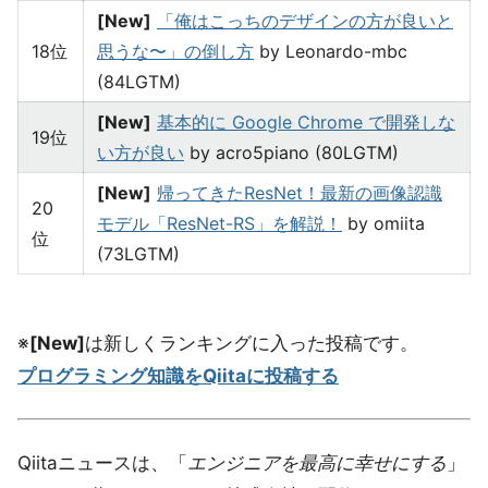
[New]
「俺はこっちのデザインの方が良いと
18位
思うな〜」の倒し方
by Leonardo-mbc
(84LGTM)
[New]
基本的に Google Chrome で開発しな
19位
い方が良い
by acro5piano (80LGTM)
[New]
帰ってきたResNet！最新の画像認識
20
モデル「ResNet-RS」を解説！
by omiita
位
(73LGTM)
※
[New]
は新しくランキングに入った投稿です。
プログラミング知識をQiitaに投稿する
Qiitaニュースは、「
エンジニアを最高に幸せにする
」