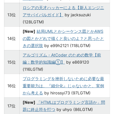
ロシアの天才ハッカーによる【新人エンジニ
13位
アサバイバルガイド】
by jacksuzuki
(128LGTM)
[New]
結局UMLとかシーケンス図とかAWS
14位
の図とかどれで描くと良いのよ？と思ったと
きの選択肢
by e99h2121 (118LGTM)
アルゴリズム・AtCoder のための数学【前
15位
編：数学的知識編①】
by e869120
(116LGTM)
プログラミングを挫折しないために必要な最
16位
重要能力は、『細分化』じゃないかと、実例
から考える
by hirossyi73 (97LGTM)
[New]
「HTMLはプログラミング言語か」問
17位
題に終止符を打つ
by uhyo (86LGTM)