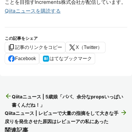
ことを目指すIncrements株式会社が配信しています。
Qiitaニュースを購読する
この記事をシェア
content_copy
記事のリンクをコピー
X（Twitter）
Facebook
はてなブックマーク
arrow_back
Qiitaニュース | 5歳娘「パパ、余分なpropsいっぱい
書くんだね！」
arrow_forward
Qiitaニュース | レビューで大量の指摘をして大きな手
戻りを発生させた原因はレビューアの私にあった
関連記事