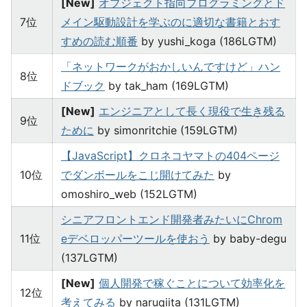
[New]
オブジェクト指向プログラミングとド
7位
メイン駆動設計を学ぶのに適切な書籍とおす
すめの読む順番
by yushi_koga (186LGTM)
「ネットワークがおかしいんですけど」ハン
8位
ドブック
by tak_ham (169LGTM)
[New]
エンジニアとして長く現役で生き残る
9位
ために
by simonritchie (159LGTM)
【JavaScript】クロネコヤマトの404ページ
10位
でダンボールをこじ開けてみた
by
omoshiro_web (152LGTM)
シニアフロントエンド開発者みたいにChrom
11位
eデベロッパーツールを使おう
by baby-degu
(137LGTM)
[New]
個人開発で稼ぐことについて効率化を
12位
考えてみる
by naruqiita (131LGTM)