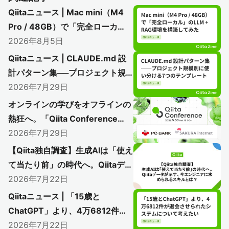
Qiitaニュース | Mac mini（M4
Pro / 48GB）で「完全ローカ
ル」のLLM + RAG環境を構築し
2026年8月5日
てみた
Qiitaニュース | CLAUDE.md 設
計パターン集──プロジェクト規
模別に使い分ける7つのテンプレ
2026年7月29日
ート
オンラインの学びをオフラインの
熱狂へ。「Qiita Conference
2026」で初のアフターイベント
2026年7月29日
開催レポート
【Qiita独自調査】生成AIは「使え
〜AI時代のエンジニアリングを語り尽く
て当たり前」の時代へ。Qiitaデー
した熱い1日をレポート〜
タが示す、今エンジニアに求めら
2026年7月22日
れるスキルとは？
Qiitaニュース | 「15歳と
ChatGPT」より、4万6812件が
退会させられたシステムについて
2026年7月22日