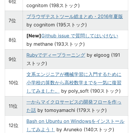
6位
cognitom (198ストック)
ブラウザテストツール総まとめ・2016年夏版
7位
by cognitom (195ストック)
[New]
Github issue で質問してはいけない
8位
by methane (193ストック)
Rubyでディープラーニング
by elgoog (191
9位
ストック)
文系エンジニアが機械学習に入門するために
10位
小学校の算数から高校数学までを一気に復習
してみました。
by poly_soft (190ストック)
一からマイクロサービスの開発フローを作っ
11位
た話
by tomoyamachi (179ストック)
Bash on Ubuntu on Windowsをインストール
12位
してみよう！
by Aruneko (140ストック)