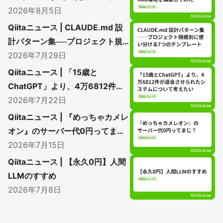
ル」のLLM + RAG環境を構築し
2026年8月5日
てみた
Qiitaニュース | CLAUDE.md 設
計パターン集──プロジェクト規
模別に使い分ける7つのテンプレ
2026年7月29日
ート
Qiitaニュース | 「15歳と
ChatGPT」より、4万6812件が
退会させられたシステムについて
2026年7月22日
考えたい
Qiitaニュース | 『めっちゃカメレ
オン』のサーバー代0円ってま
じ？
2026年7月15日
Qiitaニュース | 【永久0円】人間
LLMのすすめ
2026年7月8日