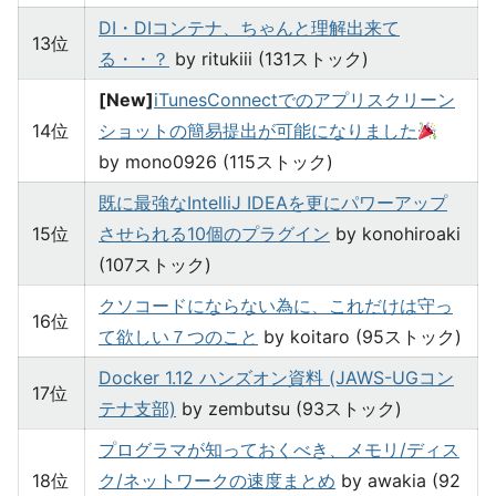
DI・DIコンテナ、ちゃんと理解出来て
13位
る・・？
by ritukiii (131ストック)
[New]
iTunesConnectでのアプリスクリーン
14位
ショットの簡易提出が可能になりました
by mono0926 (115ストック)
既に最強なIntelliJ IDEAを更にパワーアップ
15位
させられる10個のプラグイン
by konohiroaki
(107ストック)
クソコードにならない為に、これだけは守っ
16位
て欲しい７つのこと
by koitaro (95ストック)
Docker 1.12 ハンズオン資料 (JAWS-UGコン
17位
テナ支部)
by zembutsu (93ストック)
プログラマが知っておくべき、メモリ/ディス
18位
ク/ネットワークの速度まとめ
by awakia (92