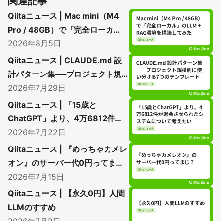
関連記事
Qiitaニュース | Mac mini（M4
Pro / 48GB）で「完全ローカ
ル」のLLM + RAG環境を構築し
2026年8月5日
てみた
Qiitaニュース | CLAUDE.md 設
計パターン集──プロジェクト規
模別に使い分ける7つのテンプレ
2026年7月29日
ート
Qiitaニュース | 「15歳と
ChatGPT」より、4万6812件が
退会させられたシステムについて
2026年7月22日
考えたい
Qiitaニュース | 『めっちゃカメレ
オン』のサーバー代0円ってま
じ？
2026年7月15日
Qiitaニュース | 【永久0円】人間
LLMのすすめ