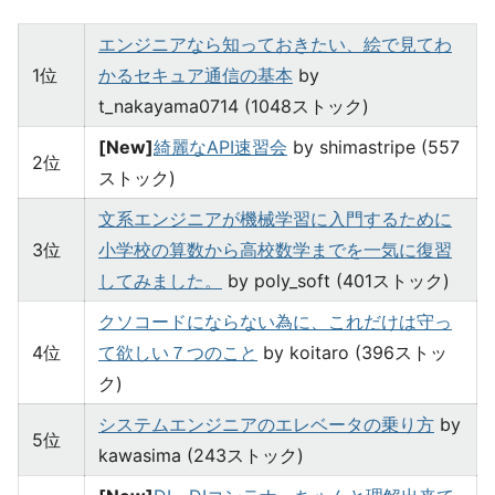
エンジニアなら知っておきたい、絵で見てわ
1位
かるセキュア通信の基本
by
t_nakayama0714 (1048ストック)
[New]
綺麗なAPI速習会
by shimastripe (557
2位
ストック)
文系エンジニアが機械学習に入門するために
3位
小学校の算数から高校数学までを一気に復習
してみました。
by poly_soft (401ストック)
クソコードにならない為に、これだけは守っ
4位
て欲しい７つのこと
by koitaro (396ストッ
ク)
システムエンジニアのエレベータの乗り方
by
5位
kawasima (243ストック)