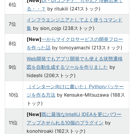
[New]
DI・DIコンテナ、ちゃんと理解出来て
6位
る・・？
by ritukiii (241ストック)
インフラエンジニアとしてよく使うコマンド
7位
集
by sion_cojp (238ストック)
[New]
一からマイクロサービスの開発フロー
8位
を作った話
by tomoyamachi (213ストック)
Web開発でもアプリ開発でも使える状態遷移
9位
図を自動生成するツールを作りました
by
hideshi (206ストック)
（インターン向けに書いた）Pythonパッケー
10位
ジを作る方法
by Kensuke-Mitsuzawa (188ス
トック)
[New]
既に最強なIntelliJ IDEAを更にパワー
11位
アップさせられる10個のプラグイン
by
konohiroaki (162ストック)