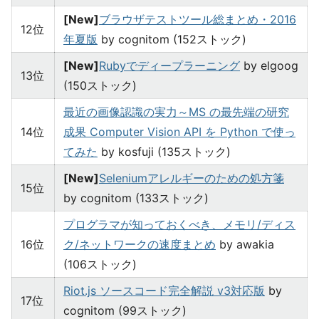
[New]
ブラウザテストツール総まとめ・2016
12位
年夏版
by cognitom (152ストック)
[New]
Rubyでディープラーニング
by elgoog
13位
(150ストック)
最近の画像認識の実力～MS の最先端の研究
14位
成果 Computer Vision API を Python で使っ
てみた
by kosfuji (135ストック)
[New]
Seleniumアレルギーのための処方箋
15位
by cognitom (133ストック)
プログラマが知っておくべき、メモリ/ディス
16位
ク/ネットワークの速度まとめ
by awakia
(106ストック)
Riot.js ソースコード完全解説 v3対応版
by
17位
cognitom (99ストック)