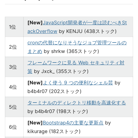
[New]
JavaScript開発者が一度は読むべきSt
1位
ackOverflow
by KENJU (438ストック)
cronの代替になりそうなジョブ管理ツールの
2位
まとめ
by shrkw (365ストック)
フレームワークに見る Web セキュリティ対
3位
策
by Jxck_ (355ストック)
[New]
よく使う 9 つの便利なシェル芸
by
4位
b4b4r07 (202ストック)
ターミナルのディレクトリ移動を高速化する
5位
by b4b4r07 (198ストック)
[New]
Bootstrap4の主要な更新点
by
6位
kikurage (182ストック)