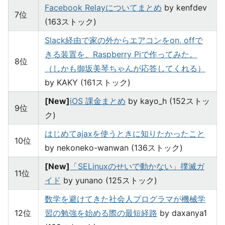
Facebook Relayについてまとめ
by kenfdev
7位
(163ストック)
Slack経由で家の外からエアコンをon, offで
きる装置を、Raspberry Piで作ってみた。
8位
（しかも御坂美琴ちゃんが応答してくれる）
by KAKY (161ストック)
[New]
iOS 課金まとめ
by kayo_h (152ストッ
9位
ク)
はじめてajaxを使うときに知りたかったこと
10位
by nekoneko-wanwan (136ストック)
[New]
「SELinuxのせいで動かない」撲滅ガ
11位
イド
by yunano (125ストック)
数学を避けてきた社会人プログラマが機械学
12位
習の勉強を始める際の最短経路
by daxanya1