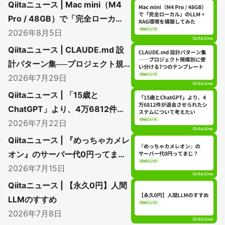
Qiitaニュース | Mac mini（M4
Pro / 48GB）で「完全ローカ
ル」のLLM + RAG環境を構築し
2026年8月5日
てみた
Qiitaニュース | CLAUDE.md 設
計パターン集──プロジェクト規
模別に使い分ける7つのテンプレ
2026年7月29日
ート
Qiitaニュース | 「15歳と
ChatGPT」より、4万6812件が
退会させられたシステムについて
2026年7月22日
考えたい
Qiitaニュース | 『めっちゃカメレ
オン』のサーバー代0円ってま
じ？
2026年7月15日
Qiitaニュース | 【永久0円】人間
LLMのすすめ
2026年7月8日