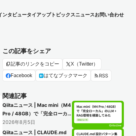
インタビュー
タイアップ
トピックス
ニュース
お問い合わせ
この記事をシェア
content_copy
記事のリンクをコピー
X（Twitter）
rss_feed
RSS
Facebook
はてなブックマーク
関連記事
Qiitaニュース | Mac mini（M4
Pro / 48GB）で「完全ローカ
ル」のLLM + RAG環境を構築
2026年8月5日
してみた
Qiitaニュース | CLAUDE.md