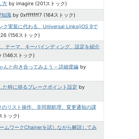
し方
by imagire (201ストック)
礎知識
by 0xfffffff7 (164ストック)
に代わる、Universal Links(iOS 9で
926 (156ストック)
ジ、テーマ、キーバインディング、設定を紹介
ny (146ストック)
ゃんと向き合ってみよう – 詳細度編
by
ュした時に捗るブレークポイント設定
by
dアプリのリスト操作、非同期処理、変更通知の課
08ストック)
ムワークChainerを試しながら解説してみ