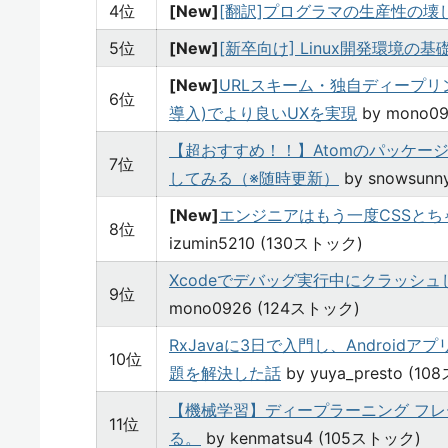
4位
[New]
[翻訳]プログラマの生産性の壊
5位
[New]
[新卒向け] Linux開発環境の基
[New]
URLスキーム・独自ディープリンク実装
6位
導入)でより良いUXを実現
by mono0
【超おすすめ！！】Atomのパッケー
7位
してみる（※随時更新）
by snowsun
[New]
エンジニアはもう一度CSSとち
8位
izumin5210 (130ストック)
Xcodeでデバッグ実行中にクラッシ
9位
mono0926 (124ストック)
RxJavaに3日で入門し、Androi
10位
題を解決した話
by yuya_presto (1
【機械学習】ディープラーニング フレー
11位
る。
by kenmatsu4 (105ストック)