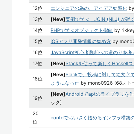
12位
エンジニアの為の、アイデア効率化
by
13位
[New]
実例で学ぶ、JOIN (NLJ) 
14位
PHPで学ぶオブジェクト指向
by rikk
15位
iOSアプリ開発情報の集め方
by mono
16位
JavaScript初心者脱却への道のりを
17位
[New]
Stackを使って楽しくHaskel
[New]
Slackで、投稿に対して絵文
18位
ようになった
by mono0926 (68スト
[New]
Androidでaptのライブラリ
19位
ック)
20
confdでちいさく始めるインフラ構築
位