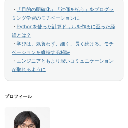
・
「目的の明確化」「対価を払う」をプログラ
ミング学習のモチベーションに
・
Pythonを使った計算ドリルを作るに至った経
緯とは？
・
学びは、気負わず、細く、長く続ける。モチ
ベーションを維持する秘訣
・
エンジニアともより深いコミュニケーション
が取れるように
プロフィール