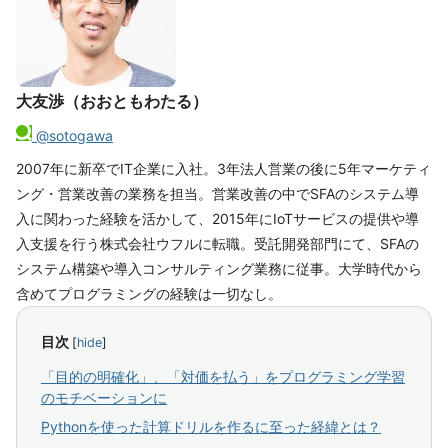
大友渉（おおともわたる）
@sotogawa
2007年に新卒でIT企業に入社。3年法人営業の後に5年マーケティ
ング・営業改善の業務を担当。営業改善の中でSFAのシステム導
入に関わった経験を活かして、2015年にIoTサービスの提供や導
入支援を行う株式会社ウフルに転職。受託開発部門にて、SFAの
システム構築や導入コンサルティング業務に従事。大学時代から
含めてプログラミングの経験は一切なし。
目次
[
hide
]
「目的の明確化」、「対価を払う」をプログラミング学習
のモチベーションに
Pythonを使った計算ドリルを作るに至った経緯とは？