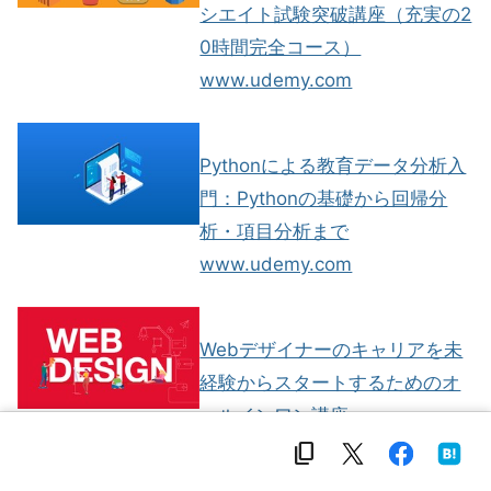
シエイト試験突破講座（充実の2
0時間完全コース）
www.udemy.com
Pythonによる教育データ分析入
門：Pythonの基礎から回帰分
析・項目分析まで
www.udemy.com
Webデザイナーのキャリアを未
経験からスタートするためのオ
ールインワン講座
www.udemy.com
content_copy