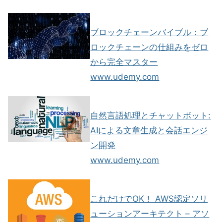
ブロックチェーンバイブル：ブ
ロックチェーンの仕組みをゼロ
から完全マスター
www.udemy.com
自然言語処理とチャットボット:
AIによる文章生成と会話エンジ
ン開発
www.udemy.com
これだけでOK！ AWS認定ソリ
ューションアーキテクト – アソ