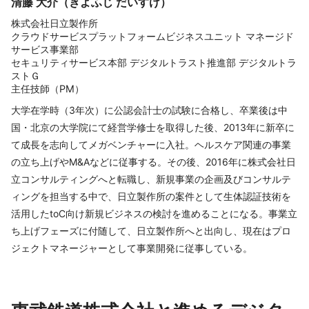
清藤 大介（きよふじ だいすけ）
株式会社日立製作所
クラウドサービスプラットフォームビジネスユニット マネージド
サービス事業部
セキュリティサービス本部 デジタルトラスト推進部 デジタルトラ
ストＧ
主任技師（PM）
大学在学時（3年次）に公認会計士の試験に合格し、卒業後は中
国・北京の大学院にて経営学修士を取得した後、2013年に新卒に
て成長を志向してメガベンチャーに入社。ヘルスケア関連の事業
の立ち上げやM&Aなどに従事する。その後、2016年に株式会社日
立コンサルティングへと転職し、新規事業の企画及びコンサルテ
ィングを担当する中で、日立製作所の案件として生体認証技術を
活用したtoC向け新規ビジネスの検討を進めることになる。事業立
ち上げフェーズに付随して、日立製作所へと出向し、現在はプロ
ジェクトマネージャーとして事業開発に従事している。