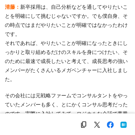
清藤：
新卒採用は、自己分析などを通してやりたいこ
とを明確にして挑むじゃないですか。でも僕自身、そ
の時点ではまだやりたいことが明確ではなかったわけ
です。
それであれば、やりたいことが明確になったときにし
っかりと取り組めるだけのスキルを身につけたい、そ
のために最速で成長したいと考えて、成長思考の強い
メンバーがたくさんいるメガベンチャーに入社しまし
た。
その会社には元戦略ファームでコンサルタントをやっ
ていたメンバーも多く、とにかくコンサル思考だった
のです。実際に入社してみて、ロジカルな会話で事業
を進めるというスタンスが非常に自分に合っているな
content_copy
と感じて、それであればコンサルティング会社に入っ