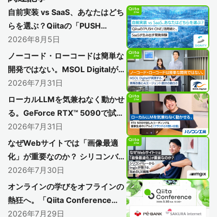
自前実装 vs SaaS、あなたはどち
らを選ぶ？Qiitaの「PUSH
ONE」活用術と、SaaSが生み出
2026年8月5日
す開発体験
ノーコード・ローコードは簡単な
開発ではない。MSOL Digitalが実
践する、業務改善とAIエージェン
2026年7月31日
ト設計の面白さ
ローカルLLMを気兼ねなく動かせ
る。GeForce RTX™ 5090で試し
たコーディングと＆画像生成のリ
2026年7月31日
アルと「クラウドとの賢い分担」
なぜWebサイトでは「画像最適
化」が重要なのか？ シリコンバレ
ーからImgixが届ける、攻めのUX
2026年7月30日
戦略
オンラインの学びをオフラインの
熱狂へ。「Qiita Conference
2026」で初のアフターイベント
2026年7月29日