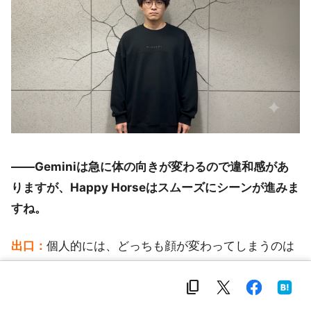
――Geminiは急に体の向きが変わるので違和感があ
りますが、Happy Horseはスムーズにシーンが進みま
すね。
出口：
個人的には、どっちも顔が変わってしまうのは
気になりましたが（笑）。服のロゴやダボっとしたシ
content_copy
ルエットなど、服装まわりはうまく再現してくれた印
象です。