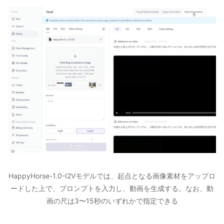
HappyHorse-1.0-I2Vモデルでは、起点となる画像素材をアップロ
ードした上で、プロンプトを入力し、動画を生成する。なお、動
画の尺は3〜15秒のいずれかで指定できる