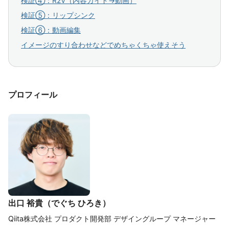
検証④：R2V（内容ガイド→動画）
検証⑤：リップシンク
検証⑥：動画編集
イメージのすり合わせなどでめちゃくちゃ使えそう
プロフィール
出口 裕貴（でぐち ひろき）
Qiita株式会社 プロダクト開発部 デザイングループ マネージャー