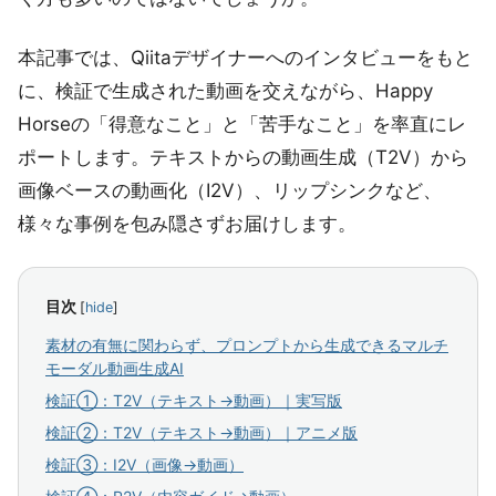
本記事では、Qiitaデザイナーへのインタビューをもと
に、検証で生成された動画を交えながら、Happy
Horseの「得意なこと」と「苦手なこと」を率直にレ
ポートします。テキストからの動画生成（T2V）から
画像ベースの動画化（I2V）、リップシンクなど、
様々な事例を包み隠さずお届けします。
目次
[
hide
]
素材の有無に関わらず、プロンプトから生成できるマルチ
モーダル動画生成AI
検証①：T2V（テキスト→動画）｜実写版
検証②：T2V（テキスト→動画）｜アニメ版
検証③：I2V（画像→動画）