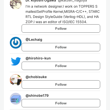
Dr. Kiyoshi Ogawa
@
kaizen_nagoya
I'm a network designer.I work on TOPPERS S
mallestSetProfile Kernel,MISRA-C/C++, STARC
RTL Design StyleGuide (Verilog-HDL), and HA
ZOP.I was an editor of ISO/IEC 15504.
Follow
@
Lechaig
Follow
@
hirohiro-kun
Follow
@
chobisuke
Follow
@
shinobe179
Follow