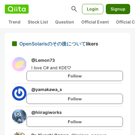
search
Login
Signup
Trend
Stock List
Question
Official Event
Official
OpenSolarisのその後について
likers
@
Lemon73
I love C# and KDE♡
Follow
@
yamakawa_s
Follow
@
hiiragiworks
Follow