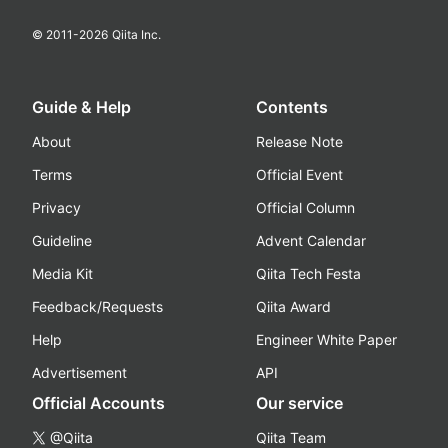
© 2011-
2026
Qiita Inc.
Guide & Help
Contents
About
Release Note
Terms
Official Event
Privacy
Official Column
Guideline
Advent Calendar
Media Kit
Qiita Tech Festa
Feedback/Requests
Qiita Award
Help
Engineer White Paper
Advertisement
API
Official Accounts
Our service
@Qiita
Qiita Team