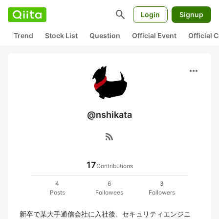
search
Login
Signup
Trend
Stock List
Question
Official Event
Official
more_horiz
@nshikata
rss_feed
17
Contributions
4
6
3
Posts
Followees
Followers
新卒で某大手通信会社に入社後、セキュリティエンジニ