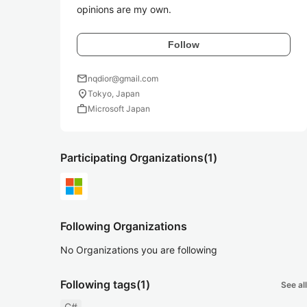
opinions are my own.
Follow
mail
nqdior@gmail.com
location_on
Tokyo, Japan
work
Microsoft Japan
Participating Organizations
(1)
Following Organizations
No Organizations you are following
Following tags
(1)
See all
C#