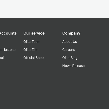
 Accounts
Our service
Company
Qiita Team
About Us
_milestone
Qiita Zine
Careers
poi
Official Shop
Qiita Blog
k
News Release