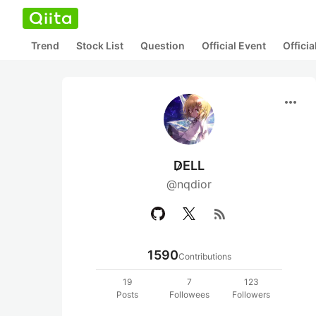
Trend
Stock List
Question
Official Event
Offici
more_horiz
D̷ELL
@nqdior
rss_feed
1590
Contributions
19
7
123
Posts
Followees
Followers