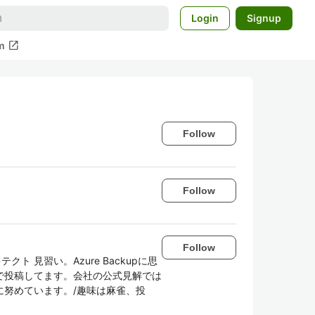
Login
Signup
open_in_new
m
Follow
Follow
Follow
テクト 見習い。Azure Backupに思
で投稿してます。会社の公式見解では
に努めています。/趣味は麻雀、投