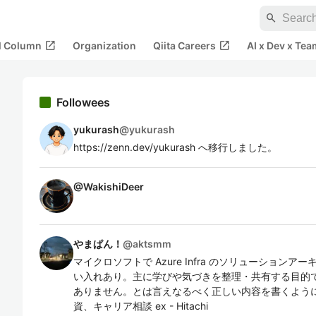
search
open_in_new
open_in_new
al Column
Organization
Qiita Careers
AI x Dev x Tea
Followees
yukurash
@
yukurash
https://zenn.dev/yukurash へ移行しました。
@
WakishiDeer
やまぱん！
@
aktsmm
マイクロソフトで Azure Infra のソリューションアーキ
い入れあり。主に学びや気づきを整理・共有する目的
ありません。とは言えなるべく正しい内容を書くよう
資、キャリア相談 ex - Hitachi