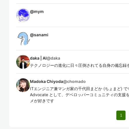
@
mym
@
sanami
daka | AI
@
daka
テクノロジーの進化に日々圧倒されてる自身の備忘録を
Madoka Chiyoda
@
chomado
ITエンジニア兼マンガ家の千代田まどか (ちょまど) です。Micr
Advocate として、デベロッパーコミュニティの支
メが好きです
1