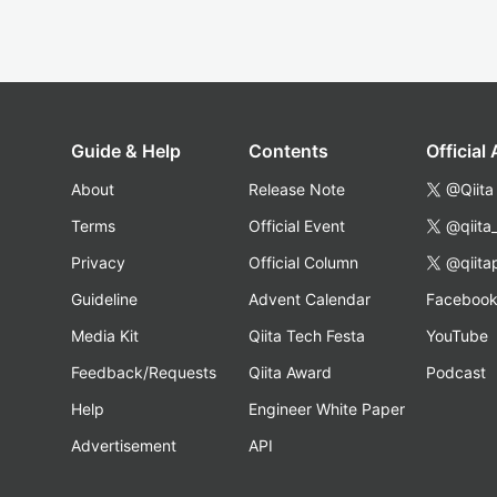
Guide & Help
Contents
Official
About
Release Note
@Qiita
Terms
Official Event
@qiita
Privacy
Official Column
@qiita
Guideline
Advent Calendar
Faceboo
Media Kit
Qiita Tech Festa
YouTube
Feedback/Requests
Qiita Award
Podcast
Help
Engineer White Paper
Advertisement
API