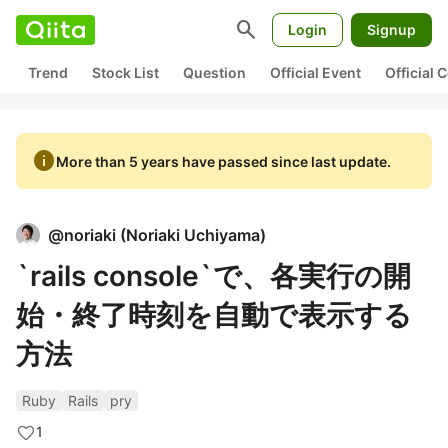
search
Login
Signup
Trend
Stock List
Question
Official Event
Official
info
More than 5 years have passed since last update.
@
noriaki
(
Noriaki Uchiyama
)
`rails console`で、各実行の開
始・終了時刻を自動で表示する
方法
Ruby
Rails
pry
1