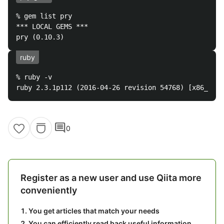
% gem list pry

*** LOCAL GEMS ***

ruby
% ruby -v

comment
0
Register as a new user and use Qiita more
conveniently
You get articles that match your needs
You can efficiently read back useful information