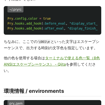
~/.pryrc
Pry
.
config
.
color
=
true
Pry
.
hooks
.
add_hook
(
:before_eval
,
"display_start_time
Pry
.
hooks
.
add_hook
(
:after_eval
,
"display_finish_time
ちなみに、ここでの
といった文字はエスケープシ
\001\e
ーケンスで、出力する時刻の文字色を指定しています。
他の色を使用する場合は
ターミナルで使える色一覧（8色
ANSIエスケープシーケンス） - Qiita
を参照してくださ
い。
環境情報 / environments
pry_gem