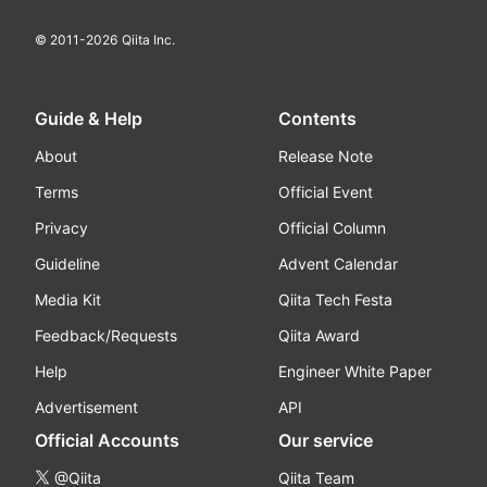
© 2011-
2026
Qiita Inc.
Guide & Help
Contents
About
Release Note
Terms
Official Event
Privacy
Official Column
Guideline
Advent Calendar
Media Kit
Qiita Tech Festa
Feedback/Requests
Qiita Award
Help
Engineer White Paper
Advertisement
API
Official Accounts
Our service
@Qiita
Qiita Team