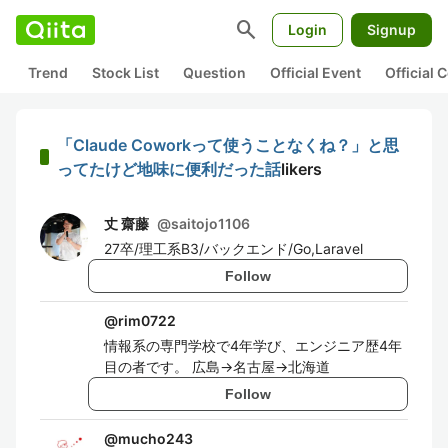
search
Login
Signup
Trend
Stock List
Question
Official Event
Official
「Claude Coworkって使うことなくね？」と思
ってたけど地味に便利だった話
likers
丈 齋藤
@
saitojo1106
27卒/理工系B3/バックエンド/Go,Laravel
Follow
@
rim0722
情報系の専門学校で4年学び、エンジニア歴4年
目の者です。 広島→名古屋→北海道
Follow
@
mucho243