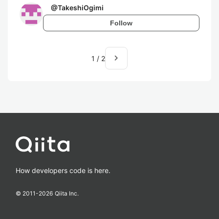
@
TakeshiOgimi
Follow
navigate_next
1
/
2
How developers code is here.
© 2011-
2026
Qiita Inc.