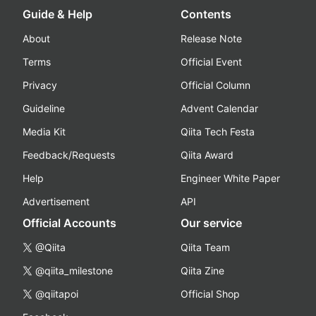
Guide & Help
Contents
About
Release Note
Terms
Official Event
Privacy
Official Column
Guideline
Advent Calendar
Media Kit
Qiita Tech Festa
Feedback/Requests
Qiita Award
Help
Engineer White Paper
Advertisement
API
Official Accounts
Our service
@Qiita
Qiita Team
@qiita_milestone
Qiita Zine
@qiitapoi
Official Shop