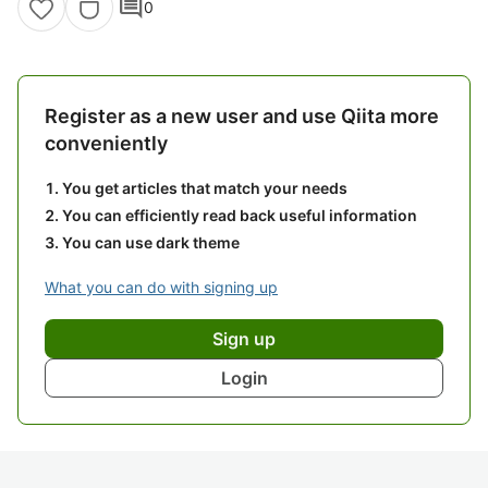
comment
0
Register as a new user and use Qiita more
conveniently
You get articles that match your needs
You can efficiently read back useful information
You can use dark theme
What you can do with signing up
Sign up
Login