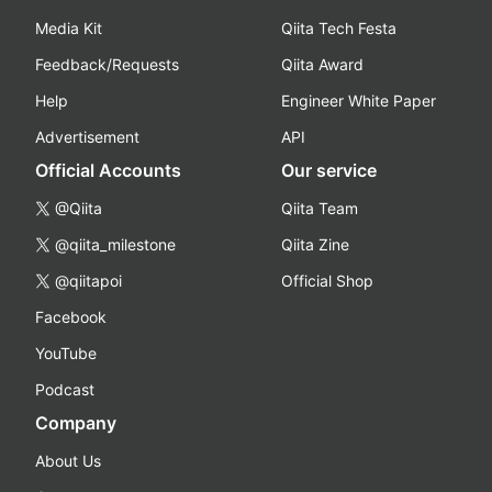
Media Kit
Qiita Tech Festa
Feedback/Requests
Qiita Award
Help
Engineer White Paper
Advertisement
API
Official Accounts
Our service
@Qiita
Qiita Team
@qiita_milestone
Qiita Zine
@qiitapoi
Official Shop
Facebook
YouTube
Podcast
Company
About Us