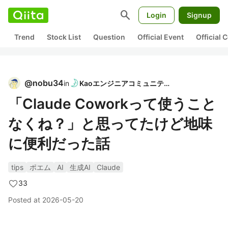
search
Login
Signup
Trend
Stock List
Question
Official Event
Official
@
nobu34
in
Kaoエンジニアコミュニティβ
「Claude Coworkって使うこと
なくね？」と思ってたけど地味
に便利だった話
tips
ポエム
AI
生成AI
Claude
33
Posted at
2026-05-20